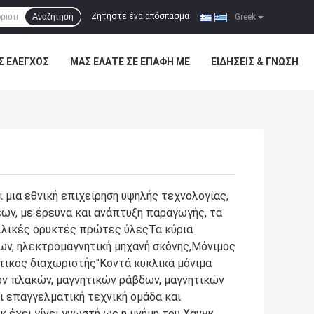
Ζητήστε ένα απόσπασμα
Αναζήτηση
|
Greek
Σ ΈΛΕΓΧΟΣ
ΜΑΣ ΕΛΆΤΕ ΣΕ ΕΠΑΦΉ ΜΕ
ΕΙΔΉΣΕΙΣ & ΓΝΏΣΗ
ι μια εθνική επιχείρηση υψηλής τεχνολογίας,
ων, με έρευνα και ανάπτυξη παραγωγής, τα
αλλικές ορυκτές πρώτες ύλεςΤα κύρια
ων, ηλεκτρομαγνητική μηχανή σκόνης,Μόνιμος
τικός διαχωριστής"Κοντά κυκλικά μόνιμα
ών πλακών, μαγνητικών ράβδων, μαγνητικών
ι επαγγελματική τεχνική ομάδα και
κ έχει γίνει γνωστή ως η μνήμη του Χανγκ