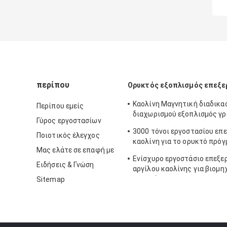
περίπου
Ορυκτός εξοπλισμός επεξε
Καολίνη Μαγνητική διαδικα
Περίπου εμείς
διαχωρισμού εξοπλισμός γ
Γύρος εργοστασίων
επεξεργασίας ορυκτών
3000 τόνοι εργοστασίου επ
Ποιοτικός έλεγχος
καολίνη για το ορυκτό πρό
Μας ελάτε σε επαφή με
επεξεργασίας
Ενίσχυρο εργοστάσιο επεξε
Ειδήσεις & Γνώση
αργίλου καολίνης για βιομη
ορυκτά
Sitemap