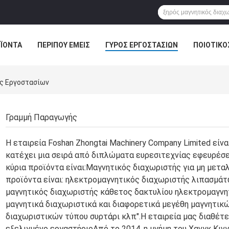
ΪΌΝΤΑ
ΠΕΡΊΠΟΥ ΕΜΕΊΣ
ΓΎΡΟΣ ΕΡΓΟΣΤΑΣΊΩΝ
ΠΟΙΟΤΙΚΌ
ρος Εργοστασίων
Γραμμή Παραγωγής
Η εταιρεία Foshan Zhongtai Machinery Company Limited είνα
κατέχει μια σειρά από διπλώματα ευρεσιτεχνίας εφευρέσε
κύρια προϊόντα είναι:Μαγνητικός διαχωριστής για μη μετ
προϊόντα είναι: ηλεκτρομαγνητικός διαχωριστής λιπασμάτ
μαγνητικός διαχωριστής κάθετος δακτυλίου ηλεκτρομαγνη
μαγνητικά διαχωριστικά και διαφορετικά μεγέθη μαγνητικ
διαχωριστικών τύπου συρτάρι κλπ".Η εταιρεία μας διαθέτε
εξελιγμένο εργαστήριοΑπό το 2014, η μνήμη του Χανγκ Κινγ