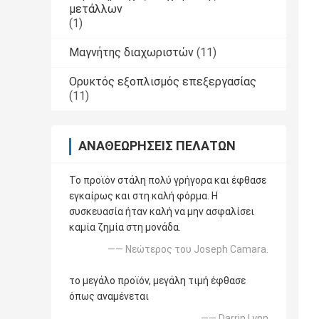
μετάλλων
(1)
Μαγνήτης διαχωριστών
(11)
Ορυκτός εξοπλισμός επεξεργασίας
(11)
ΑΝΑΘΕΩΡΉΣΕΙΣ ΠΕΛΑΤΏΝ
Το προϊόν στάλη πολύ γρήγορα και έφθασε
εγκαίρως και στη καλή φόρμα. Η
συσκευασία ήταν καλή να μην ασφαλίσει
καμία ζημία στη μονάδα.
—— Νεώτερος του Joseph Camara.
το μεγάλο προϊόν, μεγάλη τιμή έφθασε
όπως αναμένεται
—— Darrin Lynn