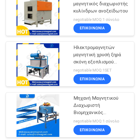
μαγνητικός διαχωριστής
κυλίνδρων ανοξείδωτου
negotiable MOQ:1 σύνολο
ΕΠΙΚΟΙΝΩΝΊΑ
Ηλεκτρομαγνητών
μαγνητική χρυσή ξηρά
σκόνη εξοπλισμού
διαχωριστών
negotiable MOQ:1SET
διαχωριστών ανθεκτική
ΕΠΙΚΟΙΝΩΝΊΑ
μαγνητική
Μηχανή Μαγνητικού
Διαχωριστή
Βιομηχανικός
Μαγνητικός
negotiable MOQ:1 σύνολο
Διαχωριστής Τυμπάνου
ΕΠΙΚΟΙΝΩΝΊΑ
Καολίνη Φελντσπάρ