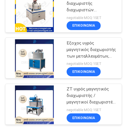
διαχωριστής
διαχωριστών
υδρόψυξης υγρός
negotiable MOQ:1SET
μαγνητικός για το
ΕΠΙΚΟΙΝΩΝΊΑ
χημικό πηλό κεραμικής
Έξοχος υγρός
μαγνητικός διαχωριστής
των μεταλλευμάτων,
μαγνητικός χωρισμός
negotiable MOQ:1SET
χαντρών για τον
ΕΠΙΚΟΙΝΩΝΊΑ
κεραμικό πηλό καολίνη
ZT υγρός μαγνητικός
διαχωριστής /
μαγνητικοί διαχωριστές
βιομηχανίες σταθμών
negotiable MOQ:1SET
σκόνης / κεραμική /
ΕΠΙΚΟΙΝΩΝΊΑ
ορυχείο / λάσπη