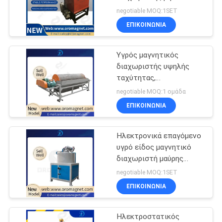
σιδηρούχο 7A250
SITEMAP
negotiable MOQ:1SET
εξοπλισμού χωρισμού
ΕΠΙΚΟΙΝΩΝΊΑ
μετάλλων κεραμικός,
PRIVACY
καολίνης, πηλός
Υγρός μαγνητικός
POLICY
διαχωριστής υψηλής
ταχύτητας,
διευθετήσιμος
negotiable MOQ:1 ομάδα
μαγνητικός μαγνήτης
ΕΠΙΚΟΙΝΩΝΊΑ
τυμπάνων διαχωριστών
κυλίνδρων για να
εξαγάγει το μόνιμο τύπο
Ηλεκτρονικά επαγόμενο
υγρό είδος μαγνητικό
διαχωριστή μαύρης
άμμου με υψηλό φράγμα
negotiable MOQ:1SET
ΕΠΙΚΟΙΝΩΝΊΑ
Ηλεκτροστατικός