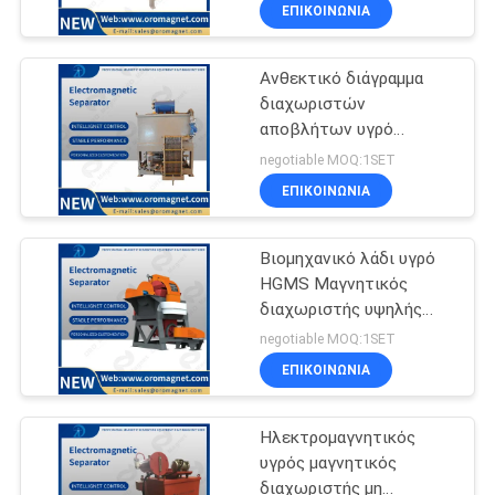
κεραμικούς πηλό/τον
ΈΛΕΓΧΟΣ
ΕΠΙΚΟΙΝΩΝΊΑ
καολίνη/τον άστριο
Ανθεκτικό διάγραμμα
ΜΑΣ
διαχωριστών
ΕΛΆΤΕ
αποβλήτων υγρό
ΣΕ
μαγνητικό 380v εύκολο
negotiable MOQ:1SET
να λειτουργήσει
ΕΠΑΦΉ
ΕΠΙΚΟΙΝΩΝΊΑ
ΜΕ
Βιομηχανικό λάδι υγρό
HGMS Μαγνητικός
ΕΙΔΉΣΕΙΣ
διαχωριστής υψηλής
απόδοσης κεραμική
&
negotiable MOQ:1SET
καολίνη Σκουλήθρα
ΕΠΙΚΟΙΝΩΝΊΑ
ΓΝΏΣΗ
Κουαρτς Φελντσπάρ
Ηλεκτρομαγνητικός
ΠΕΡΙΠΤΏΣΕΙΣ
υγρός μαγνητικός
διαχωριστής μη