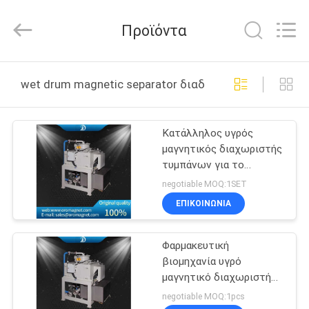
Foshan
Zhongtai
Machinery
Προϊόντα
Co.,
Ltd..
All
Rights
Reserved.
ΣΠΊΤΙ
wet drum magnetic separator διαδικτυακή κατασκευή
ΠΡΟΪΌΝΤΑ
Κατάλληλος υγρός
μαγνητικός διαχωριστής
ΠΕΡΊΠΟΥ
τυμπάνων για το
ΕΜΕΊΣ
συγκεντρωμένος
negotiable MOQ:1SET
καολίνη χαλαζία
ΕΠΙΚΟΙΝΩΝΊΑ
δολομίτη γρανατών
ΓΎΡΟΣ
κεραμικό
Φαρμακευτική
ΕΡΓΟΣΤΑΣΊΩΝ
βιομηχανία υγρό
μαγνητικό διαχωριστή
ΠΟΙΟΤΙΚΌΣ
απλή δομή εύκολη
negotiable MOQ:1pcs