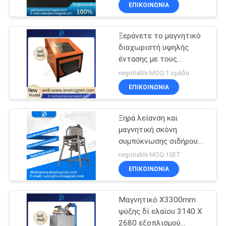
συντήρηση
ΈΛΕΓΧΟΣ
ΕΠΙΚΟΙΝΩΝΊΑ
Ξεράνετε το μαγνητικό
ΜΑΣ
διαχωριστή υψηλής
ΕΛΆΤΕ
έντασης με τους
ΣΕ
διπλούς κυλίνδρους για
negotiable MOQ:1 ομάδα
την πλαστική άμμο
ΕΠΑΦΉ
ΕΠΙΚΟΙΝΩΝΊΑ
αστρίου χαλαζία
ΜΕ
οικοδομικών υλικών
Ξηρά λείανση και
μαγνητική σκόνη
ΕΙΔΉΣΕΙΣ
συμπύκνωσης σιδήρου
εξοπλισμού χωρισμού
&
negotiable MOQ:1SET
ΕΠΙΚΟΙΝΩΝΊΑ
ΓΝΏΣΗ
Μαγνητικό X3300mm
ΠΕΡΙΠΤΏΣΕΙΣ
ψύξης δί ελαίου 3140 X
2680 εξοπλισμού