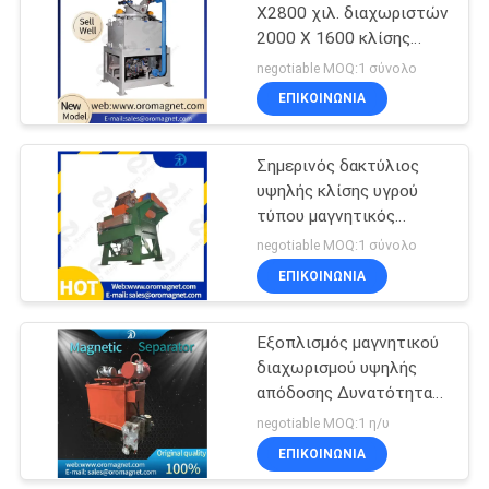
X2800 χιλ. διαχωριστών
2000 X 1600 κλίσης
σκονών σιδήρου
negotiable MOQ:1 σύνολο
μαγνητικών
ΕΠΙΚΟΙΝΩΝΊΑ
Σημερινός δακτύλιος
υψηλής κλίσης υγρού
τύπου μαγνητικός
διαχωριστής Εγκριθείσα
negotiable MOQ:1 σύνολο
ISO9001 για
ΕΠΙΚΟΙΝΩΝΊΑ
επεξεργασία
σιδηρομεταλλεύματος
Εξοπλισμός μαγνητικού
διαχωρισμού υψηλής
απόδοσης Δυνατότητα
παραγωγής Κουάρτζιο
negotiable MOQ:1 η/υ
Φαρμακευτική σκόνη
ΕΠΙΚΟΙΝΩΝΊΑ
Φελντσπάρ Χημικά