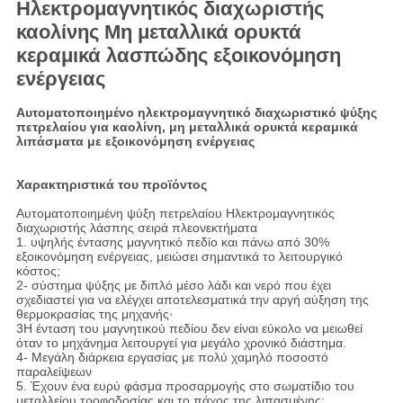
Ηλεκτρομαγνητικός διαχωριστής
καολίνης Μη μεταλλικά ορυκτά
κεραμικά λασπώδης εξοικονόμηση
ενέργειας
Αυτοματοποιημένο ηλεκτρομαγνητικό διαχωριστικό ψύξης
πετρελαίου για καολίνη, μη μεταλλικά ορυκτά κεραμικά
λιπάσματα με εξοικονόμηση ενέργειας
Χαρακτηριστικά του προϊόντος
Αυτοματοποιημένη ψύξη πετρελαίου Ηλεκτρομαγνητικός
διαχωριστής λάσπης σειρά πλεονεκτήματα
1. υψηλής έντασης μαγνητικό πεδίο και πάνω από 30%
εξοικονόμηση ενέργειας, μειώσει σημαντικά το λειτουργικό
κόστος;
2- σύστημα ψύξης με διπλό μέσο λάδι και νερό που έχει
σχεδιαστεί για να ελέγχει αποτελεσματικά την αργή αύξηση της
θερμοκρασίας της μηχανής·
3Η ένταση του μαγνητικού πεδίου δεν είναι εύκολο να μειωθεί
όταν το μηχάνημα λειτουργεί για μεγάλο χρονικό διάστημα.
4- Μεγάλη διάρκεια εργασίας με πολύ χαμηλό ποσοστό
παραλείψεων
5. Έχουν ένα ευρύ φάσμα προσαρμογής στο σωματίδιο του
μεταλλείου τροφοδοσίας και το πάχος της λιπασμένης;