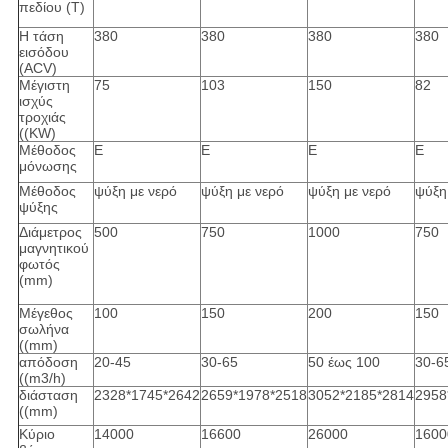
πεδίου (T)
Η τάση
380
380
380
380
εισόδου
(ACV)
Μέγιστη
75
103
150
82
ισχύς
τροχιάς
((KW)
Μέθοδος
Ε
Ε
Ε
Ε
μόνωσης
Μέθοδος
ψύξη με νερό
ψύξη με νερό
ψύξη με νερό
ψύξη
ψύξης
Διάμετρος
500
750
1000
750
μαγνητικού
φωτός
(mm)
Μέγεθος
100
150
200
150
σωλήνα
((mm)
απόδοση
20-45
30-65
50 έως 100
30-6
((m3/h)
διάσταση
2328*1745*2642
2659*1978*2518
3052*2185*2814
2958
((mm)
Κύριο
14000
16600
26000
1600