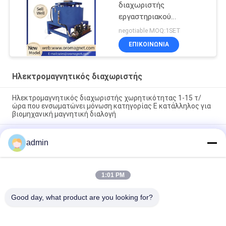
διαχωριστής
εργαστηριακού
ηλεκτρομαγνητικός
negotiable MOQ:1SET
χωρισμού 20000 Gauss
ΕΠΙΚΟΙΝΩΝΊΑ
Ηλεκτρομαγνητικός διαχωριστής
Ηλεκτρομαγνητικός διαχωριστής χωρητικότητας 1-15 τ/
ώρα που ενσωματώνει μόνωση κατηγορίας Ε κατάλληλος για
βιομηχανική μαγνητική διαλογή
150 Kg EM 2024 Ηλεκτρομαγνητικός διαχωριστής Μαγνητική
admin
μηχανή διαχωρισμού για την απομάκρυνση των μεταλλικών
μολυσματικών ουσιών από τις γραμμές παραγωγής
150 kg Ηλεκτρομαγνητικός διαχωριστής σχεδιασμένος με
1:01 PM
μονόκλιση κατηγορίας Ε και αυτόματη λειτουργία που
εξασφαλίζει τη διαδικασία μαγνητικού διαχωρισμού
Good day, what product are you looking for?
Λαϊκή κατηγορία
Όλα