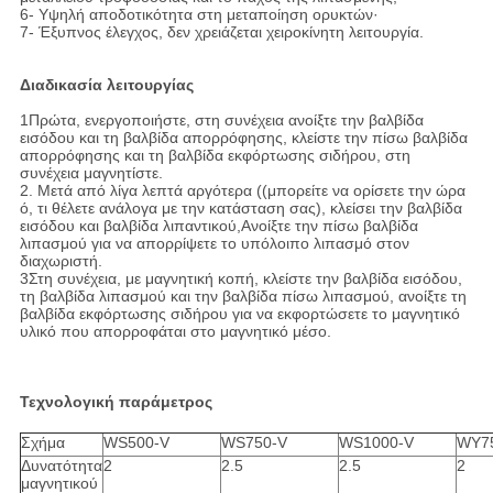
6- Υψηλή αποδοτικότητα στη μεταποίηση ορυκτών·
7- Έξυπνος έλεγχος, δεν χρειάζεται χειροκίνητη λειτουργία.
Διαδικασία λειτουργίας
1Πρώτα, ενεργοποιήστε, στη συνέχεια ανοίξτε την βαλβίδα
εισόδου και τη βαλβίδα απορρόφησης, κλείστε την πίσω βαλβίδα
απορρόφησης και τη βαλβίδα εκφόρτωσης σιδήρου, στη
συνέχεια μαγνητίστε.
2. Μετά από λίγα λεπτά αργότερα ((μπορείτε να ορίσετε την ώρα
ό, τι θέλετε ανάλογα με την κατάσταση σας), κλείσει την βαλβίδα
εισόδου και βαλβίδα λιπαντικού,Ανοίξτε την πίσω βαλβίδα
λιπασμού για να απορρίψετε το υπόλοιπο λιπασμό στον
διαχωριστή.
3Στη συνέχεια, με μαγνητική κοπή, κλείστε την βαλβίδα εισόδου,
τη βαλβίδα λιπασμού και την βαλβίδα πίσω λιπασμού, ανοίξτε τη
βαλβίδα εκφόρτωσης σιδήρου για να εκφορτώσετε το μαγνητικό
υλικό που απορροφάται στο μαγνητικό μέσο.
Τεχνολογική παράμετρος
Σχήμα
WS500-V
WS750-V
WS1000-V
WY7
Δυνατότητα
2
2.5
2.5
2
μαγνητικού