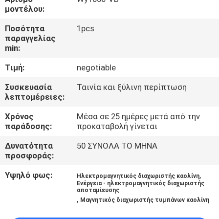
ΈΛΕΓΧΟΣ
μοντέλου:
Ποσότητα
1pcs
ΜΑΣ
παραγγελίας
min:
ΕΛΆΤΕ
Τιμή:
negotiable
ΣΕ
ΕΠΑΦΉ
Συσκευασία
Ταινία και ξύλινη περίπτωση
λεπτομέρειες:
ΜΕ
Χρόνος
Μέσα σε 25 ημέρες μετά από την
παράδοσης:
προκαταβολή γίνεται
ΕΙΔΉΣΕΙΣ
Δυνατότητα
50 ΣΥΝΟΛΑ ΤΟ ΜΗΝΑ
&
προσφοράς:
ΓΝΏΣΗ
Υψηλό φως:
,
Ηλεκτρομαγνητικός διαχωριστής καολίνη
Ενέργεια - ηλεκτρομαγνητικός διαχωριστής
αποταμίευσης
ΠΕΡΙΠΤΏΣΕΙΣ
,
Μαγνητικός διαχωριστής τυμπάνων καολίνη