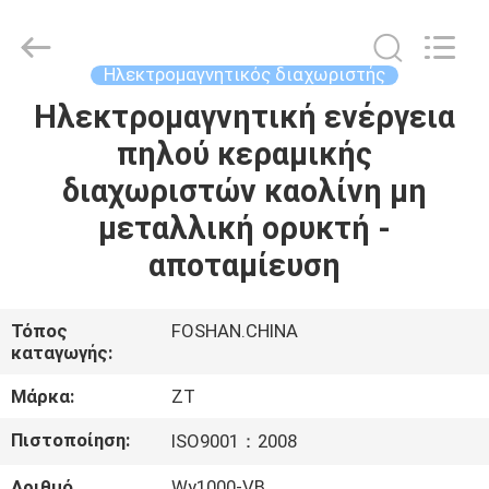
Foshan
Zhongtai
Machinery
Co.,
Ltd..
Ηλεκτρομαγνητικός διαχωριστής
All
Rights
Reserved.
Ηλεκτρομαγνητική ενέργεια
ΣΠΊΤΙ
πηλού κεραμικής
ΠΡΟΪΌΝΤΑ
διαχωριστών καολίνη μη
μεταλλική ορυκτή -
ΠΕΡΊΠΟΥ
αποταμίευση
ΕΜΕΊΣ
Τόπος
FOSHAN.CHINA
καταγωγής:
ΓΎΡΟΣ
ΕΡΓΟΣΤΑΣΊΩΝ
Μάρκα:
ZT
Πιστοποίηση:
ISO9001：2008
ΠΟΙΟΤΙΚΌΣ
Αριθμό
Wy1000-VB