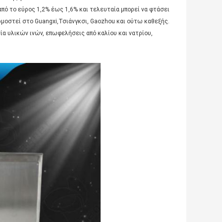
από το εύρος 1,2% έως 1,6% και τελευταία μπορεί να φτάσει
αρμοστεί στο Guangxi,Τσιάνγκσι, Gaozhou και ούτω καθεξής.
ία υλικών ινών, επωφελήσεις από καλίου και νατρίου,