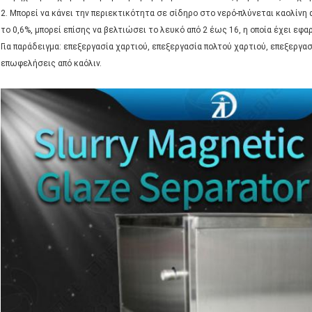
2. Μπορεί να κάνει την περιεκτικότητα σε σίδηρο στο νερό-πλύνεται καολίνη 
το 0,6%, μπορεί επίσης να βελτιώσει το λευκό από 2 έως 16, η οποία έχει εφ
Για παράδειγμα: επεξεργασία χαρτιού, επεξεργασία πολτού χαρτιού, επεξεργασ
επωφελήσεις από καόλιν.