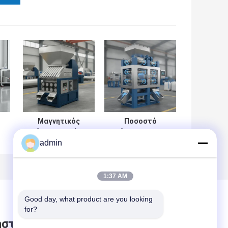
Μαγνητικός
Ποσοστό
διαχωριστής
ανάκτησης 95-98
admin
υγρής πλάκας
τοις εκατό
100-800KGH που
Υψηλός κλίμακας
παρέχει υψηλή
Μαγνητικός
μαγνητική αντοχή
διαχωριστής
1:37 AM
που εξασφαλίζει
Μαγνητική
αποτελεσματικές
αντοχή Υψηλός
Good day, what product are you looking 
λύσεις
διαχωρισμός
for?
διαχωρισμού
Αδύναμα
στε μήνυμα