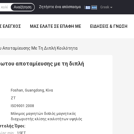
Ζητήστε ένα απόσπασμα
Αναζήτηση
|
Greek
Σ ΈΛΕΓΧΟΣ
ΜΑΣ ΕΛΆΤΕ ΣΕ ΕΠΑΦΉ ΜΕ
ΕΙΔΉΣΕΙΣ & ΓΝΏΣΗ
υ Αποταμίευσης Με Τη Διπλή Κοιλότητα
ίδωτου αποταμίευσης με τη διπλή
Foshan, Guangdong, Κίνα
ZT
ISO9001:2008
Μόνιμος μαγνητών διπλός μαγνητικός
διαχωριστής κλίσης κοιλοτήτων υψηλός
τολής Όροι:
ίας min:
1SET