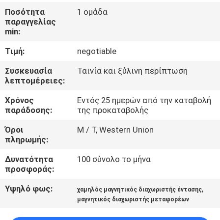
ΈΛΕΓΧΟΣ
Ποσότητα
1 ομάδα
παραγγελίας
min:
ΜΑΣ
Τιμή:
negotiable
ΕΛΆΤΕ
ΣΕ
Συσκευασία
Ταινία και ξύλινη περίπτωση
λεπτομέρειες:
ΕΠΑΦΉ
Χρόνος
Εντός 25 ημερών από την καταβολή
ΜΕ
παράδοσης:
της προκαταβολής
Όροι
Μ / Τ, Western Union
ΕΙΔΉΣΕΙΣ
πληρωμής:
&
Δυνατότητα
100 σύνολο το μήνα
ΓΝΏΣΗ
προσφοράς:
Υψηλό φως:
,
χαμηλός μαγνητικός διαχωριστής έντασης
ΠΕΡΙΠΤΏΣΕΙΣ
μαγνητικός διαχωριστής μεταφορέων