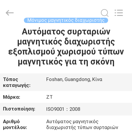
Foshan
Zhongtai
Machinery
Co.,
Ltd..
Μόνιμος μαγνητικός διαχωριστής
All
Rights
Reserved.
Αυτόματος συρταριών
ΣΠΊΤΙ
μαγνητικός διαχωριστής
ΠΡΟΪΌΝΤΑ
εξοπλισμού χωρισμού τύπων
μαγνητικός για τη σκόνη
ΠΕΡΊΠΟΥ
ΕΜΕΊΣ
Τόπος
Foshan, Guangdong, Κίνα
καταγωγής:
ΓΎΡΟΣ
Μάρκα:
ZT
ΕΡΓΟΣΤΑΣΊΩΝ
Πιστοποίηση:
ISO9001：2008
Αριθμό
Αυτόματος μαγνητικός
ΠΟΙΟΤΙΚΌΣ
μοντέλου:
διαχωριστής τύπων συρταριών