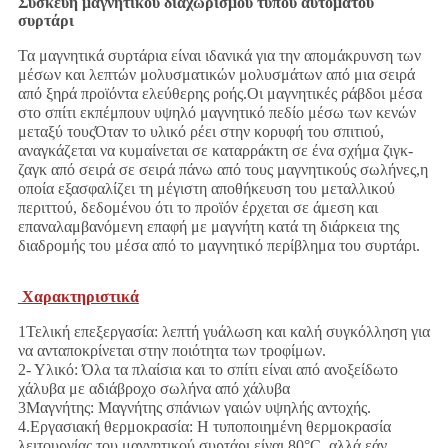
Συσκευή μαγνητικού διαχωρισμού τύπου αυτόματου
συρτάρι
Τα μαγνητικά συρτάρια είναι ιδανικά για την απομάκρυνση των
μέσων και λεπτών μολυσματικών μολυσμάτων από μια σειρά
από ξηρά προϊόντα ελεύθερης ροής.Οι μαγνητικές ράβδοι μέσα
στο σπίτι εκπέμπουν υψηλό μαγνητικό πεδίο μέσω των κενών
μεταξύ τουςΌταν το υλικό ρέει στην κορυφή του σπιτιού,
αναγκάζεται να κυμαίνεται σε καταρράκτη σε ένα σχήμα ζιγκ-
ζαγκ από σειρά σε σειρά πάνω από τους μαγνητικούς σωλήνες,η
οποία εξασφαλίζει τη μέγιστη αποθήκευση του μεταλλικού
περιττού, δεδομένου ότι το προϊόν έρχεται σε άμεση και
επαναλαμβανόμενη επαφή με μαγνήτη κατά τη διάρκεια της
διαδρομής του μέσα από το μαγνητικό περίβλημα του συρτάρι.
Χαρακτηριστικά
1Τελική επεξεργασία: λεπτή γυάλωση και καλή συγκόλληση για
να ανταποκρίνεται στην ποιότητα των τροφίμων.
2- Υλικό: Όλα τα πλαίσια και το σπίτι είναι από ανοξείδωτο
χάλυβα με αδιάβροχο σωλήνα από χάλυβα
3Μαγνήτης: Μαγνήτης σπάνιων γαιών υψηλής αντοχής.
4.Εργασιακή θερμοκρασία: Η τυποποιημένη θερμοκρασία
λειτουργίας του μαγνητικού συρτάρι είναι 80°C, αλλά εάν