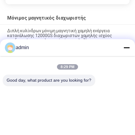
Μόνιμος μαγνητικός διαχωριστής
Διπλή κυλίνδρων μόνιμη μαγνητική χαμηλή ενέργεια
κατανάλωσης 12000GS διαχωριστών χαμηλής ισχύος
αποδοτική για το πλαστικό μόριο χαλαζία
admin
Μεταφορέων ζωνών μόνιμος μαγνητικός διαχωριστής
αποβλήτων ράβδων διαχωριστών μαγνητικός
8:29 PM
Τύπος συρτάρι μαγνητικό κουτί με υψηλό μαγνητικό πεδίο
ράβδοι ισχυρές από υλικό νεοδύμιο
Good day, what product are you looking for?
Λαϊκή κατηγορία
Όλα
Μαγνητική Μηχανή 
Μαγνητικός 
Διαχωριστών
Εξοπλισμός 
Χωρισμού
Μεγάλη Κλίση 
Ηλεκτρομαγνητικός 
Μαγνητικό 
Διαχωριστής