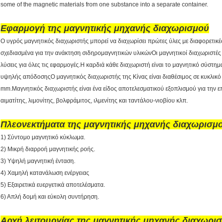
some of the magnetic materials from one substance into a separate container.
Εφαρμογή της μαγνητικής μηχανής διαχωρισμού
Ο υγρός μαγνητικός διαχωριστής μπορεί να διαχωρίσει πρώτες ύλες με διαφορετικές
σχεδιασμένα για την ανάκτηση σιδηρομαγνητικών υλικώνΟι μαγνητικοί διαχωριστές τ
λύσεις για όλες τις εφαρμογές.Η καρδιά κάθε διαχωριστή είναι το μαγνητικό σύστημ
υψηλής απόδοσηςΟ μαγνητικός διαχωριστής της Κίνας είναι διαθέσιμος σε κυκλικό 
mm.Μαγνητικός διαχωριστής είναι ένα είδος αποτελεσματικού εξοπλισμού για την
αιματίτης, λιμονίτης, βολφράμιτος, ιλμενίτης και ταντάλου-νιοβίου κλπ.
Πλεονεκτήματα της μαγνητικής μηχανής διαχωρισμ
1) Σύντομο μαγνητικό κύκλωμα.
2) Μικρή διαρροή μαγνητικής ροής.
3) Υψηλή μαγνητική ένταση.
4) Χαμηλή κατανάλωση ενέργειας
5) Εξαιρετικά ευεργετικά αποτελέσματα.
6) Απλή δομή και εύκολη συντήρηση.
Αρχή λειτουργίας της μαγνητικής μηχανής διαχωρι