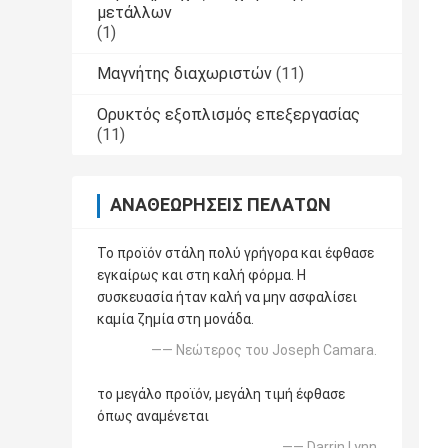
μετάλλων
(1)
Μαγνήτης διαχωριστών
(11)
Ορυκτός εξοπλισμός επεξεργασίας
(11)
ΑΝΑΘΕΩΡΉΣΕΙΣ ΠΕΛΑΤΏΝ
Το προϊόν στάλη πολύ γρήγορα και έφθασε
εγκαίρως και στη καλή φόρμα. Η
συσκευασία ήταν καλή να μην ασφαλίσει
καμία ζημία στη μονάδα.
—— Νεώτερος του Joseph Camara.
το μεγάλο προϊόν, μεγάλη τιμή έφθασε
όπως αναμένεται
—— Darrin Lynn