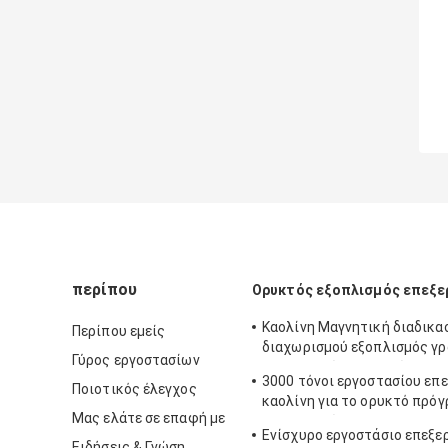
περίπου
Ορυκτός εξοπλισμός επεξε
Καολίνη Μαγνητική διαδικα
Περίπου εμείς
διαχωρισμού εξοπλισμός γ
Γύρος εργοστασίων
επεξεργασίας ορυκτών
3000 τόνοι εργοστασίου επ
Ποιοτικός έλεγχος
καολίνη για το ορυκτό πρό
Μας ελάτε σε επαφή με
επεξεργασίας
Ενίσχυρο εργοστάσιο επεξε
Ειδήσεις & Γνώση