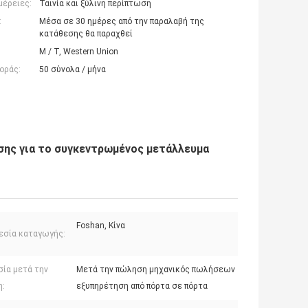
μέρειες:
Ταινία και ξύλινη περίπτωση
:
Μέσα σε 30 ημέρες από την παραλαβή της
κατάθεσης θα παραχθεί
Μ / Τ, Western Union
οράς:
50 σύνολα / μήνα
σης για το συγκεντρωμένος μετάλλευμα
Foshan, Κίνα
εσία καταγωγής:
σία μετά την
Μετά την πώληση μηχανικός πωλήσεων
:
εξυπηρέτηση από πόρτα σε πόρτα