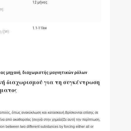
12 μήνες
ση:
1.1-11kw
 ((W):
τας μηχανή
διαχωριστής μαγνητικών ρόλων
,
ή διαχωρισμού για τη συγκέντρωση
ύματος
κοπούς, όπως ανακύκλωση και κατασκευή.Βρίσκονται επίσης σε
ένα από ακαθαρσίες (συχνά στην χημεία)Σε αυτή την περίπτωση,
ion between two different substances by forcing either all or