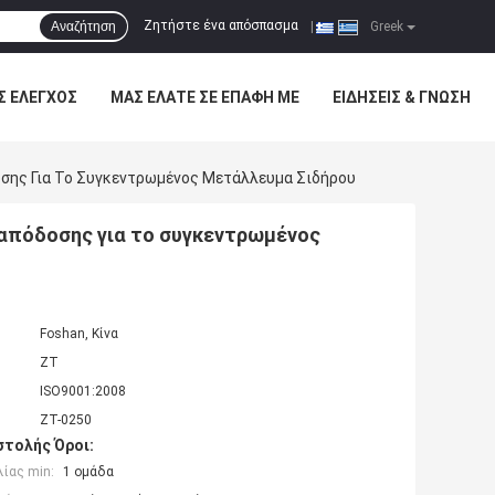
Ζητήστε ένα απόσπασμα
Αναζήτηση
|
Greek
Σ ΈΛΕΓΧΟΣ
ΜΑΣ ΕΛΆΤΕ ΣΕ ΕΠΑΦΉ ΜΕ
ΕΙΔΉΣΕΙΣ & ΓΝΏΣΗ
σης Για Το Συγκεντρωμένος Μετάλλευμα Σιδήρου
απόδοσης για το συγκεντρωμένος
Foshan, Κίνα
ZT
ISO9001:2008
ZT-0250
τολής Όροι:
ίας min:
1 ομάδα