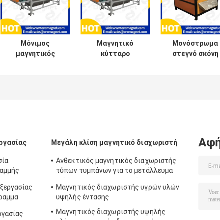
Μόνιμος
Μαγνητικό
Μονόστρωμα
μαγνητικός
κύτταρο
στεγνό σκόνη
διαχωριστής
τυμπάνων,
μαγνητικό ντρ
τύμπανου για
μαγνητικός
διαχωριστή γι
μηχανή άλεσης
διαχωριστής για
μεταγωγική
415V 3,5KW για
τη μεταλλεία,
ζώνη
επεξεργασία
Electroceramic
μεταλλεύματος
και χημικές
ουσίες
Αφή
ργασίας
Μεγάλη κλίση μαγνητικό διαχωριστή
σία
Ανθεκτικός μαγνητικός διαχωριστής
ραμμής
τύπων τυμπάνων για το μετάλλευμα
σιδήρου, εύκολο να εμποδίσει επάνω
εξεργασίας
Μαγνητικός διαχωριστής υγρών υλών
γραμμα
υψηλής έντασης
Μαγνητικός διαχωριστής υψηλής
ργασίας