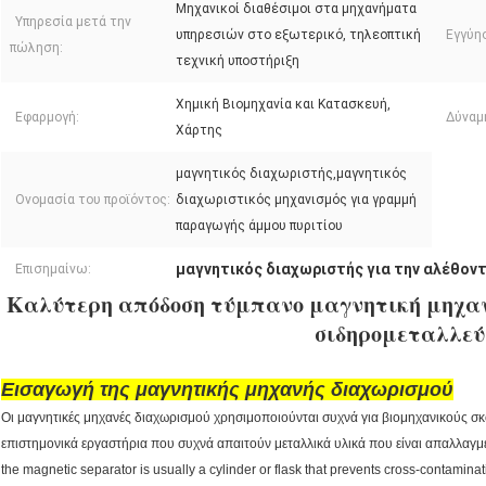
Μηχανικοί διαθέσιμοι στα μηχανήματα
Υπηρεσία μετά την
υπηρεσιών στο εξωτερικό, τηλεοπτική
Εγγύη
πώληση:
τεχνική υποστήριξη
Χημική Βιομηχανία και Κατασκευή,
Εφαρμογή:
Δύναμη
Χάρτης
μαγνητικός διαχωριστής,μαγνητικός
Ονομασία του προϊόντος:
διαχωριστικός μηχανισμός για γραμμή
παραγωγής άμμου πυριτίου
μαγνητικός διαχωριστής για την αλέθον
Επισημαίνω:
Καλύτερη απόδοση τύμπανο μαγνητική μηχαν
σιδηρομεταλλε
Εισαγωγή της μαγνητικής μηχανής διαχωρισμού
Οι μαγνητικές μηχανές διαχωρισμού χρησιμοποιούνται συχνά για βιομηχανικούς σ
επιστημονικά εργαστήρια που συχνά απαιτούν μεταλλικά υλικά που είναι απαλλαγμ
the magnetic separator is usually a cylinder or flask that prevents cross-contaminat