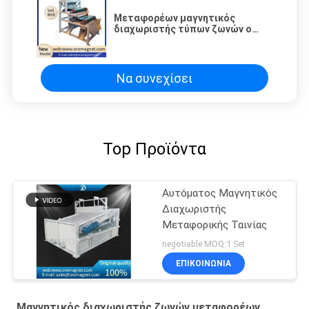
Μεταφορέων μαγνητικός
διαχωριστής τύπων ζωνών ο
ξηρός με το δονητικό
τροφοδότη κυρίως για 0.15mm
στρώνει με άμμο ή πλαστικά
μόρια αποδοτικά
Να συνεχίσει
Top Προϊόντα
Αυτόματος Μαγνητικός
Διαχωριστής
Μεταφορικής Ταινίας
negotiable MOQ:1 Set
ΕΠΙΚΟΙΝΩΝΊΑ
Μαγνητικός διαχωριστής ζωνών μεταφορέων