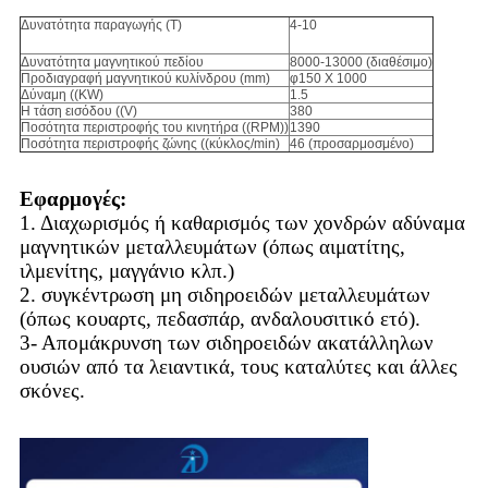
Δυνατότητα παραγωγής (Τ)
4-10
Δυνατότητα μαγνητικού πεδίου
8000-13000 (διαθέσιμο)
Προδιαγραφή μαγνητικού κυλίνδρου (mm)
φ150 X 1000
Δύναμη ((KW)
1.5
Η τάση εισόδου ((V)
380
Ποσότητα περιστροφής του κινητήρα ((RPM))
1390
Ποσότητα περιστροφής ζώνης ((κύκλος/min)
46 (προσαρμοσμένο)
Εφαρμογές:
1. Διαχωρισμός ή καθαρισμός των χονδρών αδύναμα
μαγνητικών μεταλλευμάτων (όπως αιματίτης,
ιλμενίτης, μαγγάνιο κλπ.)
2. συγκέντρωση μη σιδηροειδών μεταλλευμάτων
(όπως κουαρτς, πεδασπάρ, ανδαλουσιτικό ετό).
3- Απομάκρυνση των σιδηροειδών ακατάλληλων
ουσιών από τα λειαντικά, τους καταλύτες και άλλες
σκόνες.