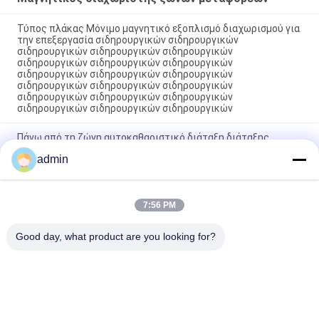
Τύπος πλάκας Μόνιμο μαγνητικό εξοπλισμό διαχωρισμού για
την επεξεργασία σιδηρουργικών σιδηρουργικών
σιδηρουργικών σιδηρουργικών σιδηρουργικών
σιδηρουργικών σιδηρουργικών σιδηρουργικών
σιδηρουργικών σιδηρουργικών σιδηρουργικών
σιδηρουργικών σιδηρουργικών σιδηρουργικών
σιδηρουργικών σιδηρουργικών σιδηρουργικών
σιδηρουργικών σιδηρουργικών σιδηρουργικών
Πάνω από τη ζώνη αυτοκαθαριστικό διάταξη διάταξης
διάταξης μαγνητών διαχωριστή/διασταυρούμενο διάταγμα
admin
διαχωριστή μαγνητικών σωματιδίων κατάλληλο για
πλαστικά σωματίδια
Μαγνητικός διαχωριστής τύπων μεταφορέων ζωνών με μετά
7:56 PM
από την υπηρεσία πωλήσεων ανεφοδιασμός για τα πλαστικά
μόρια χαλαζία
Good day, what product are you looking for?
Λαϊκή κατηγορία
Όλα
Μαγνητική Μηχανή 
Μαγνητικός 