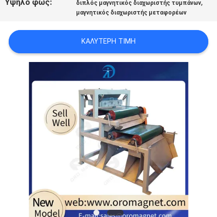
Υψηλό φως:
,
διπλός μαγνητικός διαχωριστής τυμπάνων
SITEMAP
μαγνητικός διαχωριστής μεταφορέων
PRIVACY
ΚΑΛΎΤΕΡΗ ΤΙΜΉ
POLICY