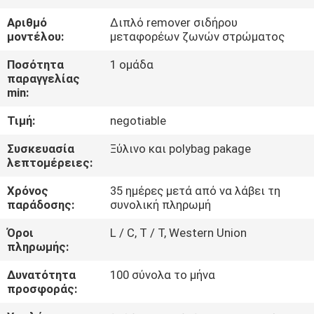
ΈΛΕΓΧΟΣ
Αριθμό
Διπλό remover σιδήρου
μοντέλου:
μεταφορέων ζωνών στρώματος
ΜΑΣ
Ποσότητα
1 ομάδα
ΕΛΆΤΕ
παραγγελίας
min:
ΣΕ
Τιμή:
negotiable
ΕΠΑΦΉ
ΜΕ
Συσκευασία
Ξύλινο και polybag pakage
λεπτομέρειες:
Χρόνος
35 ημέρες μετά από να λάβει τη
ΕΙΔΉΣΕΙΣ
παράδοσης:
συνολική πληρωμή
&
Όροι
L / C, T / T, Western Union
ΓΝΏΣΗ
πληρωμής:
Δυνατότητα
100 σύνολα το μήνα
ΠΕΡΙΠΤΏΣΕΙΣ
προσφοράς: