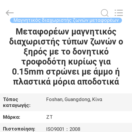
Foshan
Zhongtai
Machinery
Co.,
Ltd..
Μαγνητικός διαχωριστής ζωνών μεταφορέων
All
Rights
Reserved.
Μεταφορέων μαγνητικός
ΣΠΊΤΙ
διαχωριστής τύπων ζωνών ο
ΠΡΟΪΌΝΤΑ
ξηρός με το δονητικό
τροφοδότη κυρίως για
ΠΕΡΊΠΟΥ
0.15mm στρώνει με άμμο ή
ΕΜΕΊΣ
πλαστικά μόρια αποδοτικά
ΓΎΡΟΣ
Τόπος
Foshan, Guangdong, Κίνα
καταγωγής:
ΕΡΓΟΣΤΑΣΊΩΝ
Μάρκα:
ZT
ΠΟΙΟΤΙΚΌΣ
Πιστοποίηση:
ISO9001：2008