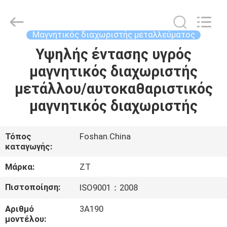
Foshan
Zhongtai
Machinery
Co.,
Ltd..
Μαγνητικός διαχωριστής μεταλλεύματος
All
Rights
Reserved.
Υψηλής έντασης υγρός
ΣΠΊΤΙ
μαγνητικός διαχωριστής
ΠΡΟΪΌΝΤΑ
μετάλλου/αυτοκαθαριστικός
μαγνητικός διαχωριστής
ΠΕΡΊΠΟΥ
ΕΜΕΊΣ
Τόπος
Foshan.China
καταγωγής:
ΓΎΡΟΣ
Μάρκα:
ZT
ΕΡΓΟΣΤΑΣΊΩΝ
Πιστοποίηση:
ISO9001：2008
Αριθμό
3A190
ΠΟΙΟΤΙΚΌΣ
μοντέλου: