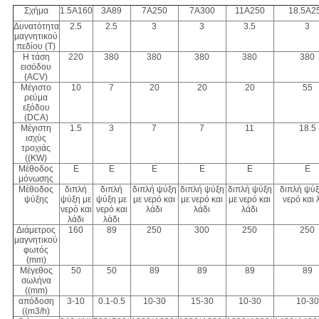
Σχήμα
1.5Α160
3Α89
7Α250
7Α300
11Α250
18.5Α2
Δυνατότητα
2.5
2.5
3
3
3.5
3
μαγνητικού
πεδίου (T)
Η τάση
220
380
380
380
380
380
εισόδου
(ACV)
Μέγιστο
10
7
20
20
20
55
ρεύμα
εξόδου
(DCA)
Μέγιστη
1.5
3
7
7
11
18.5
ισχύς
τροχιάς
((KW)
Μέθοδος
Ε
Ε
Ε
Ε
Ε
Ε
μόνωσης
Μέθοδος
διπλή
διπλή
διπλή ψύξη
διπλή ψύξη
διπλή ψύξη
διπλή ψύξ
ψύξης
ψύξη με
ψύξη με
με νερό και
με νερό και
με νερό και
νερό και 
νερό και
νερό και
λάδι
λάδι
λάδι
λάδι
λάδι
Διάμετρος
160
89
250
300
250
250
μαγνητικού
φωτός
(mm)
Μέγεθος
50
50
89
89
89
89
σωλήνα
((mm)
απόδοση
3-10
0.1-0.5
10-30
15-30
10-30
10-30
((m3/h)