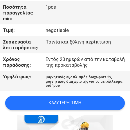
ΈΛΕΓΧΟΣ
Ποσότητα
1pcs
παραγγελίας
min:
ΜΑΣ
Τιμή:
negotiable
ΕΛΆΤΕ
ΣΕ
Συσκευασία
Ταινία και ξύλινη περίπτωση
λεπτομέρειες:
ΕΠΑΦΉ
Χρόνος
Εντός 20 ημερών από την καταβολή
ΜΕ
παράδοσης:
της προκαταβολής
Υψηλό φως:
,
μαγνητικός εξοπλισμός διαχωριστών
ΕΙΔΉΣΕΙΣ
μαγνητικός διαχωριστής για το μετάλλευμα
σιδήρου
&
ΓΝΏΣΗ
ΚΑΛΎΤΕΡΗ ΤΙΜΉ
ΠΕΡΙΠΤΏΣΕΙΣ