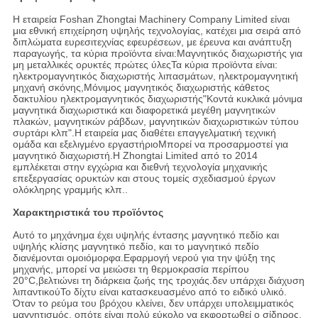
Η εταιρεία Foshan Zhongtai Machinery Company Limited είναι
μια εθνική επιχείρηση υψηλής τεχνολογίας, κατέχει μια σειρά από
διπλώματα ευρεσιτεχνίας εφευρέσεων, με έρευνα και ανάπτυξη
παραγωγής, τα κύρια προϊόντα είναι:Μαγνητικός διαχωριστής για
μη μεταλλικές ορυκτές πρώτες ύλεςΤα κύρια προϊόντα είναι:
ηλεκτρομαγνητικός διαχωριστής λιπασμάτων, ηλεκτρομαγνητική
μηχανή σκόνης,Μόνιμος μαγνητικός διαχωριστής κάθετος
δακτυλίου ηλεκτρομαγνητικός διαχωριστής"Κοντά κυκλικά μόνιμα
μαγνητικά διαχωριστικά και διαφορετικά μεγέθη μαγνητικών
πλακών, μαγνητικών ράβδων, μαγνητικών διαχωριστικών τύπου
συρτάρι κλπ".Η εταιρεία μας διαθέτει επαγγελματική τεχνική
ομάδα και εξελιγμένο εργαστήριοΜπορεί να προσαρμοστεί για
μαγνητικό διαχωριστή.Η Zhongtai Limited από το 2014
εμπλέκεται στην εγχώρια και διεθνή τεχνολογία μηχανικής
επεξεργασίας ορυκτών και στους τομείς σχεδιασμού έργων
ολόκληρης γραμμής κλπ..
Χαρακτηριστικά του προϊόντος
Αυτό το μηχάνημα έχει υψηλής έντασης μαγνητικό πεδίο και
υψηλής κλίσης μαγνητικό πεδίο, και το μαγνητικό πεδίο
διανέμονται ομοιόμορφα.Εφαρμογή νερού για την ψύξη της
μηχανής, μπορεί να μειώσει τη θερμοκρασία περίπου
20°C,βελτιώνει τη διάρκεια ζωής της τροχιάς.δεν υπάρχει διάχυση
λιπαντικούΤο δίχτυ είναι κατασκευασμένο από το ειδικό υλικό.
Όταν το ρεύμα του βρόχου κλείνει, δεν υπάρχει υπολειμματικός
μαγνητισμός, οπότε είναι πολύ εύκολο να εκφορτωθεί ο σίδηρος.