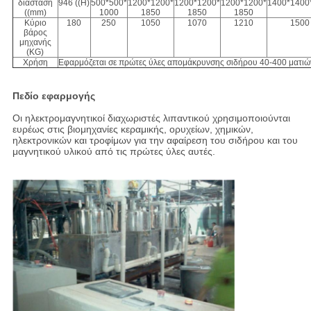
διάσταση
946 ((Η)
500*500*
1200*1200*
1200*1200*
1200*1200*
1400*1400
((mm)
1000
1850
1850
1850
Κύριο
180
250
1050
1070
1210
1500
βάρος
μηχανής
(KG)
Χρήση
Εφαρμόζεται σε πρώτες ύλες απομάκρυνσης σιδήρου 40-400 ματιώ
Πεδίο εφαρμογής
Οι ηλεκτρομαγνητικοί διαχωριστές λιπαντικού χρησιμοποιούνται
ευρέως στις βιομηχανίες κεραμικής, ορυχείων, χημικών,
ηλεκτρονικών και τροφίμων για την αφαίρεση του σιδήρου και του
μαγνητικού υλικού από τις πρώτες ύλες αυτές.