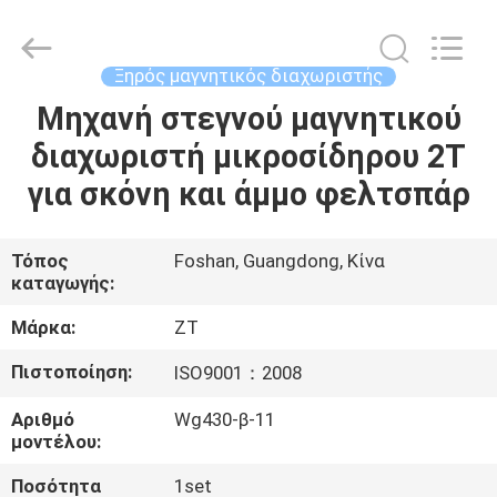
Foshan
Zhongtai
Machinery
Co.,
Ltd..
Ξηρός μαγνητικός διαχωριστής
All
Rights
Reserved.
Μηχανή στεγνού μαγνητικού
ΣΠΊΤΙ
διαχωριστή μικροσίδηρου 2T
ΠΡΟΪΌΝΤΑ
για σκόνη και άμμο φελτσπάρ
ΠΕΡΊΠΟΥ
Τόπος
Foshan, Guangdong, Κίνα
καταγωγής:
ΕΜΕΊΣ
Μάρκα:
ZT
ΓΎΡΟΣ
Πιστοποίηση:
ISO9001：2008
ΕΡΓΟΣΤΑΣΊΩΝ
Αριθμό
Wg430-β-11
μοντέλου:
ΠΟΙΟΤΙΚΌΣ
Ποσότητα
1set