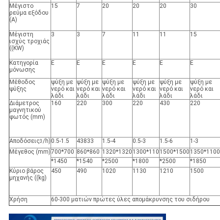
Μέγιστο
15
7
20
20
20
30
ρεύμα εξόδου
(A)
Μέγιστη
3
3
7
11
11
15
ισχύς τροχιάς
((KW)
Κατηγορία
Ε
Ε
Ε
Ε
Ε
Ε
μόνωσης
Μέθοδος
ψύξη με
ψύξη με
ψύξη με
ψύξη με
ψύξη με
ψύξη με
ψύξης
νερό και
νερό και
νερό και
νερό και
νερό και
νερό και
λάδι
λάδι
λάδι
λάδι
λάδι
λάδι
Διάμετρος
160
220
300
220
430
220
μαγνητικού
φωτός (mm)
Αποδόσεις
/h)
0.5-1.5
43833
1.5-4
0.5-3
1.5-6
1-3
3
Μέγεθος (mm)
700*700
860*860
1320*1320
1300*110
1500*1500
1350*1100
*1450
*1540
*2500
*1800
*2500
*1850
Κύριο βάρος
450
490
1020
1130
1210
1500
μηχανής ((kg)
Χρήση
60-300 ματιών πρώτες ύλες απομάκρυνσης του σιδήρου