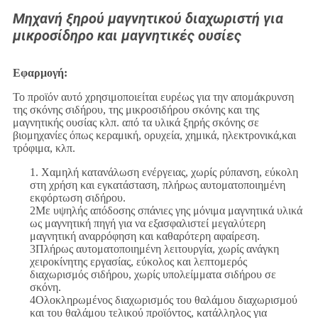
Μηχανή ξηρού μαγνητικού διαχωριστή για
μικροσίδηρο και μαγνητικές ουσίες
Εφαρμογή:
Το προϊόν αυτό χρησιμοποιείται ευρέως για την απομάκρυνση
της σκόνης σιδήρου, της μικροσιδήρου σκόνης και της
μαγνητικής ουσίας κλπ. από τα υλικά ξηρής σκόνης σε
βιομηχανίες όπως κεραμική, ορυχεία, χημικά, ηλεκτρονικά,και
τρόφιμα, κλπ.
1. Χαμηλή κατανάλωση ενέργειας, χωρίς ρύπανση, εύκολη
στη χρήση και εγκατάσταση, πλήρως αυτοματοποιημένη
εκφόρτωση σιδήρου.
2Με υψηλής απόδοσης σπάνιες γης μόνιμα μαγνητικά υλικά
ως μαγνητική πηγή για να εξασφαλιστεί μεγαλύτερη
μαγνητική αναρρόφηση και καθαρότερη αφαίρεση.
3Πλήρως αυτοματοποιημένη λειτουργία, χωρίς ανάγκη
χειροκίνητης εργασίας, εύκολος και λεπτομερός
διαχωρισμός σιδήρου, χωρίς υπολείμματα σιδήρου σε
σκόνη.
4Ολοκληρωμένος διαχωρισμός του θαλάμου διαχωρισμού
και του θαλάμου τελικού προϊόντος, κατάλληλος για