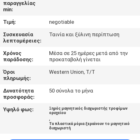
ΈΛΕΓΧΟΣ
παραγγελίας
min:
Τιμή:
negotiable
ΜΑΣ
ΕΛΆΤΕ
Συσκευασία
Ταινία και ξύλινη περίπτωση
λεπτομέρειες:
ΣΕ
Χρόνος
Μέσα σε 25 ημέρες μετά από την
ΕΠΑΦΉ
παράδοσης:
προκαταβολή γίνεται
ΜΕ
Όροι
Western Union, T/T
πληρωμής:
ΕΙΔΉΣΕΙΣ
Δυνατότητα
50 σύνολα το μήνα
&
προσφοράς:
ΓΝΏΣΗ
Υψηλό φως:
Ξηρός μαγνητικός διαχωριστής τροφίμων
ορυχείου
,
Τα πλαστικά μόρια ξεραίνουν το μαγνητικό
ΠΕΡΙΠΤΏΣΕΙΣ
διαχωριστή