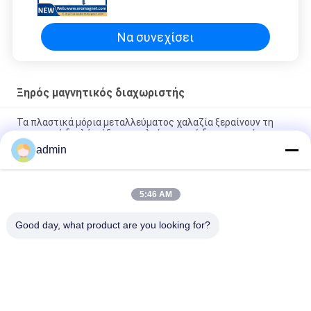
Να συνεχίσει
Ξηρός μαγνητικός διαχωριστής
Τα πλαστικά μόρια μεταλλεύματος χαλαζία ξεραίνουν τη
μαγνητική διπλή ψύξη πετρελαίου νερού διαχωριστών
admin
2.5Τ ξηρός βιομηχανικός μαγνητικός διαχωριστής υψηλής
έντασης για σκόνη λεπτού μετάλλου
5:46 AM
Σκονών υψηλής έντασης μαγνητικός διαχωριστών μόνος
καθαρός τύπων μηχανών ξηρός
Good day, what product are you looking for?
Λαϊκή κατηγορία
Όλα
Μαγνητική Μηχανή 
Μαγνητικός 
Διαχωριστών
Εξοπλισμός 