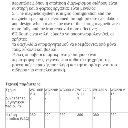
περιπτώσεις όπου η απαίτηση διαχωρισμού σιδήρου είναι
αυστηρή και ο φόρτος εργασίας είναι μεγάλος.
5. The magnetic system is in grid configuration and the
magnetic spacing is determined through precise calculation
and design which makes the use of the strong magnetic area
more fully and the iron removal more effective;
6Η δομή είναι απλή, εύκολο να αποσυναρμολογηθεί, οι
χρήστες
τα δαχτυλίδια απομαγνητισμού να κρεμάζονται από μόνα
τους, εύκολα και βολικά·
7Όλες οι ράβδοι απομάκρυνσης σιδήρου είναι
περιστρεφόμενες, γεγονός που καθιστά την χρήση της
μαγνητικής περιοχής πιο πλήρη και την απομάκρυνση του
σιδήρου πιο αποτελεσματική.
Τεχνική παράμετρος:
Σχήμα
WG160B-
WG220B-
WG300-V-7
WG220B-
WG430-V-
WG220-V-
V-3
V-3
V-11
11
15
Δυνατότητα
2
2
3
3
3
5
μαγνητικού
πεδίου (t)
Η τάση
380
220
380
380
380
380
εισόδου (VAC)