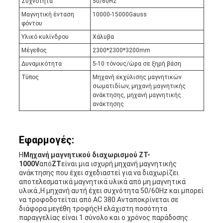
Συχνότητα
50/60Hz
Μαγνητική ένταση
10000-15000Gauss
φόντου
Υλικό κυλίνδρου
Χάλυβα
Μέγεθος
2300*2300*3200mm
Δυναμικότητα
5-10 τόνους/ώρα σε ξηρή βάση
Τύπος
Μηχανή εκχύλισης μαγνητικών
σωματιδίων, μηχανή μαγνητικής
ανάκτησης, μηχανή μαγνητικής
ανάκτησης
Εφαρμογές:
Η
Μηχανή μαγνητικού διαχωρισμού ZT-
1000V
από
ZT
είναι μια ισχυρή μηχανή μαγνητικής
ανάκτησης που έχει σχεδιαστεί για να διαχωρίζει
αποτελεσματικά μαγνητικά υλικά από μη μαγνητικά
υλικά.,Η μηχανή αυτή έχει συχνότητα 50/60Hz και μπορεί
να τροφοδοτείται από AC 380.Ανταποκρίνεται σε
διάφορα μεγέθη τροφήςΗ ελάχιστη ποσότητα
παραγγελίας είναι 1 σύνολο και ο χρόνος παράδοσης