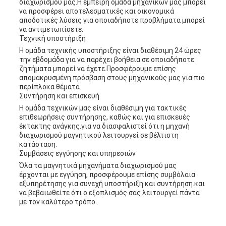
διαχωρισμού μας.Η έμπειρη ομάδα μηχανικών μας μπορεί
να προσφέρει αποτελεσματικές και οικονομικά
αποδοτικές λύσεις για οποιαδήποτε προβλήματα μπορεί
να αντιμετωπίσετε.
Τεχνική υποστήριξη
Η ομάδα τεχνικής υποστήριξης είναι διαθέσιμη 24 ώρες
την εβδομάδα για να παρέχει βοήθεια σε οποιαδήποτε
ζητήματα μπορεί να έχετε.Προσφέρουμε επίσης
απομακρυσμένη πρόσβαση στους μηχανικούς μας για πιο
περίπλοκα θέματα.
Συντήρηση και επισκευή
Η ομάδα τεχνικών μας είναι διαθέσιμη για τακτικές
επιθεωρήσεις συντήρησης, καθώς και για επισκευές
έκτακτης ανάγκης.για να διασφαλιστεί ότι η μηχανή
διαχωρισμού μαγνητικού λειτουργεί σε βέλτιστη
κατάσταση.
Συμβάσεις εγγύησης και υπηρεσιών
Όλα τα μαγνητικά μηχανήματα διαχωρισμού μας
έρχονται με εγγύηση, προσφέρουμε επίσης συμβόλαια
εξυπηρέτησης για συνεχή υποστήριξη και συντήρηση.και
να βεβαιωθείτε ότι ο εξοπλισμός σας λειτουργεί πάντα
με τον καλύτερο τρόπο..