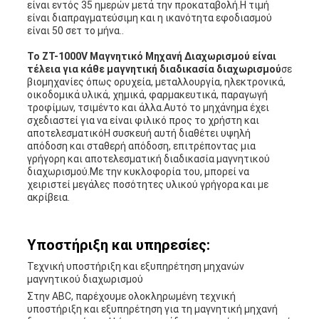
είναι εντός 35 ημερών μετά την προκαταβολή.Η τιμή
είναι διαπραγματεύσιμη και η ικανότητα εφοδιασμού
είναι 50 σετ το μήνα..
Το ZT-1000V Μαγνητικό Μηχανή Διαχωρισμού είναι
τέλεια για κάθε μαγνητική διαδικασία διαχωρισμού
σε
βιομηχανίες όπως ορυχεία, μεταλλουργία, ηλεκτρονικά,
οικοδομικά υλικά, χημικά, φαρμακευτικά, παραγωγή
τροφίμων, τσιμέντο και άλλα.Αυτό το μηχάνημα έχει
σχεδιαστεί για να είναι φιλικό προς το χρήστη και
αποτελεσματικόΗ συσκευή αυτή διαθέτει υψηλή
απόδοση και σταθερή απόδοση, επιτρέποντας μια
γρήγορη και αποτελεσματική διαδικασία μαγνητικού
διαχωρισμού.Με την κυκλοφορία του, μπορεί να
χειριστεί μεγάλες ποσότητες υλικού γρήγορα και με
ακρίβεια.
Υποστήριξη και υπηρεσίες:
Τεχνική υποστήριξη και εξυπηρέτηση μηχανών
μαγνητικού διαχωρισμού
Στην ABC, παρέχουμε ολοκληρωμένη τεχνική
υποστήριξη και εξυπηρέτηση για τη μαγνητική μηχανή