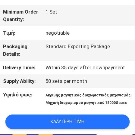
ΠΟΙΟΤΙΚΌΣ
Minimum Order
1 Set
Quantity:
ΈΛΕΓΧΟΣ
Τιμή:
negotiable
ΜΑΣ
Packaging
Standard Exporting Package
Details:
ΕΛΆΤΕ
Delivery Time:
Within 35 days after downpayment
ΣΕ
Supply Ability:
50 sets per month
ΕΠΑΦΉ
Υψηλό φως:
,
Ακριβής μαγνητικός διαχωριστικός μηχανισμός
ΜΕ
Μηχανή διαχωρισμού μαγνητικού 15000Gauss
ΕΙΔΉΣΕΙΣ
ΚΑΛΎΤΕΡΗ ΤΙΜΉ
&