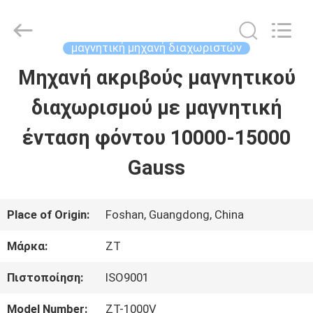
Foshan
Zhongtai
Machinery
Co.,
μαγνητική μηχανή διαχωριστών
Ltd..
All
Μηχανή ακριβούς μαγνητικού
ΣΠΊΤΙ
Rights
Reserved.
διαχωρισμού με μαγνητική
ΠΡΟΪΌΝΤΑ
ένταση φόντου 10000-15000
Gauss
ΠΕΡΊΠΟΥ
ΕΜΕΊΣ
Place of Origin:
Foshan, Guangdong, China
Μάρκα:
ZT
ΓΎΡΟΣ
Πιστοποίηση:
ISO9001
ΕΡΓΟΣΤΑΣΊΩΝ
Model Number:
ZT-1000V