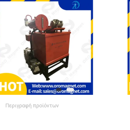
ΓΝΏΣΗ
ΠΕΡΙΠΤΏΣΕΙΣ
SITEMAP
PRIVACY
POLICY
Περιγραφή προϊόντων