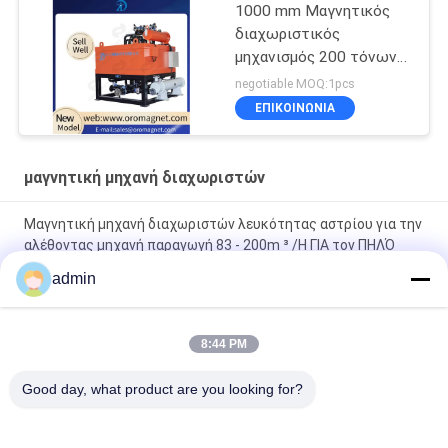
1000 mm Μαγνητικός
διαχωριστικός
μηχανισμός 200 τόνων
380VAC Μαγνητικός
negotiable MOQ:1pcs
διαχωριστικός
ΕΠΙΚΟΙΝΩΝΊΑ
μηχανισμός
μαγνητική μηχανή διαχωριστών
Μαγνητική μηχανή διαχωριστών λευκότητας αστρίου για την
αλέθοντας μηχανή παραγωγή 83 - 200m ³ /H ΓΙΑ τον ΠΗΛΌ
CRAMIC
admin
Μεταφορέας ζώνης Σιδηρομεταλλεύματος
Ηλεκτρομαγνητικός μηχανισμός διαχωρισμού κυλίνδρων
8:44 PM
Μηχανή διαχωριστών μαγνητών υψηλής ικανότητας
Good day, what product are you looking for?
διαδικασίας αστρίου 50000 Gauss διευθετήσιμη