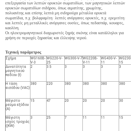
επεξεργασία των λεπτών ορυκτών σωματιδίων, των μαγνητικών λεπτών
ορυκτών σωματιδίων σιδήρου, όπως αιματίτης, χρωμίτης,
πολυανίτης.και επίσης λεπτά μη σιδηρούχα μέταλλα ορυκτά
σωματίδια, π.χ. βολφραμίτη· λεπτές ανόργανες ορυκτές, π.χ. ερεμιτίτη·
και λεπτές μη μεταλλικές ανόργανες ουσίες, όπως πεδασπάρ, κουαρτς,
καολίνη.
Οι ηλεκτρομαγνητικοί διαχωριστές ξηρής σκόνης είναι κατάλληλοι για
χρήση σε περιοχές ξηρασίας και έλλειψης νερού.
Τεχνική παράμετρος
Σχήμα
WG160B-
WG220-V-
WG300-V-7
WG220B-
WG430-V-
WG230-
V-3
25
V-11
11
15
Δυνατότητα
2
3.5
3
3
3
3
μαγνητικού
πεδίου (t)
Η τάση
380
220
380
380
380
380
εισόδου (VAC)
Μέγιστο
15
47
20
20
20
30
ρεύμα εξόδου
(A)
Μέγιστη
3
25
7
11
11
15
ισχύς τροχιάς
((KW)