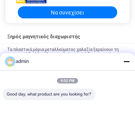
σκόνη όπως σωματίδια καολίνου
κλασικού σπαρού
Να συνεχίσει
Ξηρός μαγνητικός διαχωριστής
Τα πλαστικά μόρια μεταλλεύματος χαλαζία ξεραίνουν τη
μαγνητική διπλή ψύξη πετρελαίου νερού διαχωριστών
admin
2.5Τ ξηρός βιομηχανικός μαγνητικός διαχωριστής υψηλής
έντασης για σκόνη λεπτού μετάλλου
9:52 PM
Σκονών υψηλής έντασης μαγνητικός διαχωριστών μόνος
καθαρός τύπων μηχανών ξηρός
Good day, what product are you looking for?
Λαϊκή κατηγορία
Όλα
Μαγνητική Μηχανή 
Μαγνητικός 
Διαχωριστών
Εξοπλισμός 