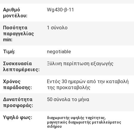
ΈΛΕΓΧΟΣ
Αριθμό
Wg430-β-11
μοντέλου:
ΜΑΣ
Ποσότητα
1 σύνολο
ΕΛΆΤΕ
παραγγελίας
min:
ΣΕ
Τιμή:
negotiable
ΕΠΑΦΉ
ΜΕ
Συσκευασία
Ξύλινη περίπτωση εξαγωγής
λεπτομέρειες:
Χρόνος
Εντός 30 ημερών από την καταβολή
ΕΙΔΉΣΕΙΣ
παράδοσης:
της προκαταβολής
&
Δυνατότητα
50 σύνολα το μήνα
ΓΝΏΣΗ
προσφοράς:
Υψηλό φως:
,
διαχωριστής υψηλής ταχύτητας
ΠΕΡΙΠΤΏΣΕΙΣ
μαγνητικός διαχωριστής μεταλλεύματος
σιδήρου