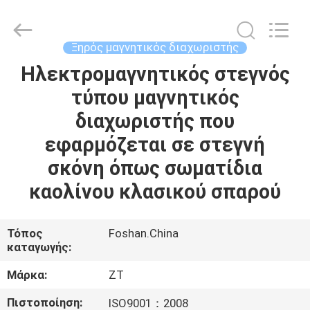
Foshan
Zhongtai
Machinery
Co.,
Ltd..
Ξηρός μαγνητικός διαχωριστής
All
Rights
Reserved.
Ηλεκτρομαγνητικός στεγνός
ΣΠΊΤΙ
τύπου μαγνητικός
ΠΡΟΪΌΝΤΑ
διαχωριστής που
εφαρμόζεται σε στεγνή
ΠΕΡΊΠΟΥ
σκόνη όπως σωματίδια
ΕΜΕΊΣ
καολίνου κλασικού σπαρού
ΓΎΡΟΣ
Τόπος
Foshan.China
καταγωγής:
ΕΡΓΟΣΤΑΣΊΩΝ
Μάρκα:
ZT
ΠΟΙΟΤΙΚΌΣ
Πιστοποίηση:
ISO9001：2008