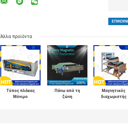
Άλλα προϊόντα
Τύπος πλάκας
Πάνω από τη
Μαγνητικός
Μόνιμο
ζώνη
διαχωριστής
μαγνητικό
αυτοκαθαριστικό
τύπων
εξοπλισμό
διάταξη
μεταφορέων
διαχωρισμού για
διάταξης
ζωνών με μετ
την επεξεργασία
διάταξης
από την
σιδηρουργικών
μαγνητών
υπηρεσία