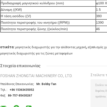
Προδιαγραφή μαγνητικού κυλίνδρου (mm)
φ100 X
Δύναμη ((KW)
1.5
Η τάση εισόδου ((V)
380
Ποσότητα περιστροφής του κινητήρα ((RPM))
1390
Ποσότητα περιστροφής ζώνης ((κύκλος/min)
46
,
ετικέτα:
μαγνητικός διαχωριστής για την αλέθοντας μηχανή
εξοπλισμός χ
μαγνητικός διαχωριστής για τις ζώνες μεταφορέων
Στοιχεία επικοινωνίας
Στείλετε 
FOSHAN ZHONGTAI MACHINERY CO., LTD.
Υπεύθυνος Επικοινωνίας:
Mr. Bobby Tan
Τηλ.::
+86 15363435052
Φαξ:
86-757-85430267