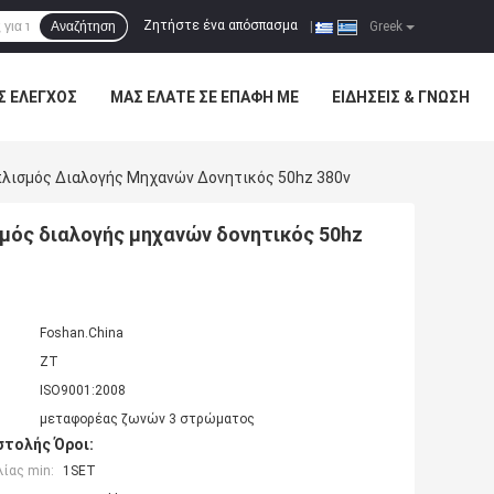
Ζητήστε ένα απόσπασμα
Αναζήτηση
|
Greek
Σ ΈΛΕΓΧΟΣ
ΜΑΣ ΕΛΆΤΕ ΣΕ ΕΠΑΦΉ ΜΕ
ΕΙΔΉΣΕΙΣ & ΓΝΏΣΗ
πλισμός Διαλογής Μηχανών Δονητικός 50hz 380v
μός διαλογής μηχανών δονητικός 50hz
Foshan.China
ZT
ISO9001:2008
μεταφορέας ζωνών 3 στρώματος
τολής Όροι:
ίας min:
1SET