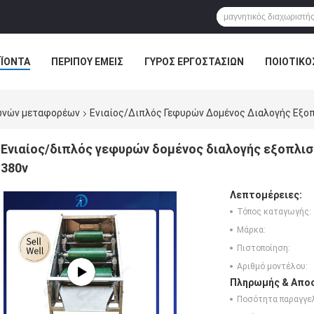
ΪΌΝΤΑ
ΠΕΡΊΠΟΥ ΕΜΕΊΣ
ΓΎΡΟΣ ΕΡΓΟΣΤΑΣΊΩΝ
ΠΟΙΟΤΙΚΌ
ωνών μεταφορέων
Ενιαίος/διπλός Γεφυρών Δομένος Διαλογής Εξο
Ενιαίος/διπλός γεφυρών δομένος διαλογής εξοπλισ
380v
Λεπτομέρειες:
Τόπος καταγωγής:
Μάρκα:
Πιστοποίηση:
Αριθμό μοντέλου:
Πληρωμής & Αποσ
Ποσότητα παραγγελ