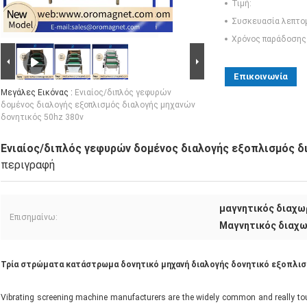
Τιμή:
Συσκευασία λεπτο
Χρόνος παράδοσης
Επικοινωνία
Μεγάλες Εικόνας :
Ενιαίος/διπλός γεφυρών
δομένος διαλογής εξοπλισμός διαλογής μηχανών
δονητικός 50hz 380v
Ενιαίος/διπλός γεφυρών δομένος διαλογής εξοπλισμός δ
περιγραφή
μαγνητικός διαχω
Επισημαίνω:
Μαγνητικός διαχ
Τρία στρώματα κατάστρωμα δονητικό μηχανή διαλογής δονητικό εξοπλισ
Vibrating screening machine manufacturers are the widely common and really tou