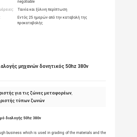
negotiable
μέρειες:
Ταινία και ξύλινη περίπτωση
:
Εντός 25 ημερών από την καταβολή της
προκαταβολής
ιαλογής μηχανών δονητικός 50hz 380v
ριστής για τις ζώνες μεταφορέων
,
ωριστής τύπων ζωνών
μό διαλογής 50hz 380v
gh business which is used in grading of the materials and the