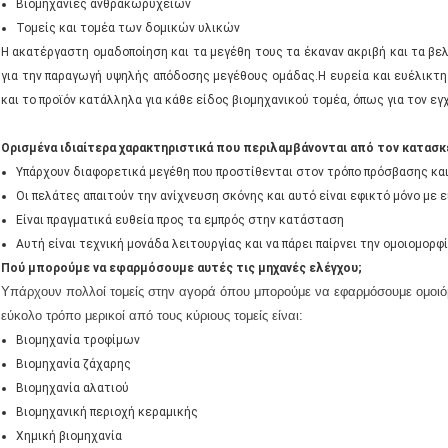
Βιομηχανίες ανθρακωρυχείων
Τομείς και τομέα των δομικών υλικών
Η ακατέργαστη ομαδοποίηση και τα μεγέθη τους τα έκαναν ακριβή και τα βελ
για την παραγωγή υψηλής απόδοσης μεγέθους ομάδας.Η ευρεία και ευέλικτ
και το προϊόν κατάλληλα για κάθε είδος βιομηχανικού τομέα, όπως για τον εγ
Ορισμένα ιδιαίτερα χαρακτηριστικά που περιλαμβάνονται από τον κατασκ
Υπάρχουν διαφορετικά μεγέθη που προστίθενται στον τρόπο πρόσβασης και
Οι πελάτες απαιτούν την ανίχνευση σκόνης και αυτό είναι εφικτό μόνο με
Είναι πραγματικά ευθεία προς τα εμπρός στην κατάσταση
Αυτή είναι τεχνική μονάδα λειτουργίας και να πάρει παίρνει την ομοιομορφ
Πού μπορούμε να εφαρμόσουμε αυτές τις μηχανές ελέγχου;
Υπάρχουν πολλοί τομείς στην αγορά όπου μπορούμε να εφαρμόσουμε ομοιό
εύκολο τρόπο μερικοί από τους κύριους τομείς είναι:
Βιομηχανία τροφίμων
Βιομηχανία ζάχαρης
Βιομηχανία αλατιού
Βιομηχανική περιοχή κεραμικής
Χημική βιομηχανία