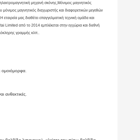
, ηλεκτρομαγνητική μηχανή σκόνης,Μόνιμος μαγνητικός
υ μόνιμος μαγνητικός διαχωριστής και διαφορετικών μεγεθών
 εταιρεία μας διαθέτει επαγγελματική τεχνική ομάδα και
ai Limited από το 2014 εμπλέκεται στην εγχώρια και διεθνή
λόκληρης γραμμής κλπ..
ι ομοιόμορφα.
αι ανθεκτικές.
ην βαλβίδα λιπαντικού, κλείστε την πίσω βαλβίδα