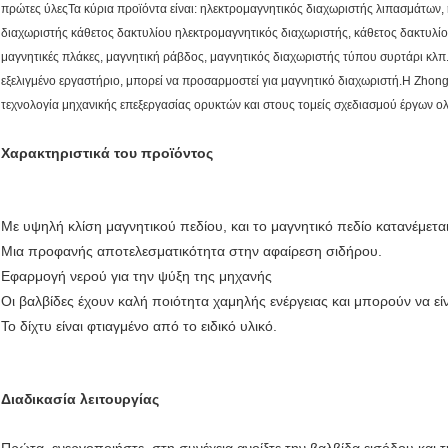
πρώτες ύλεςΤα κύρια προϊόντα είναι: ηλεκτρομαγνητικός διαχωριστής λιπασμάτων
διαχωριστής κάθετος δακτυλίου ηλεκτρομαγνητικός διαχωριστής, κάθετος δακτυλίο
μαγνητικές πλάκες, μαγνητική ράβδος, μαγνητικός διαχωριστής τύπου συρτάρι κλπ.Η
εξελιγμένο εργαστήριο, μπορεί να προσαρμοστεί για μαγνητικό διαχωριστή.Η Zhongt
τεχνολογία μηχανικής επεξεργασίας ορυκτών και στους τομείς σχεδιασμού έργων ο
Χαρακτηριστικά του προϊόντος
Με υψηλή κλίση μαγνητικού πεδίου, και το μαγνητικό πεδίο κατανέμετα
Μια προφανής αποτελεσματικότητα στην αφαίρεση σιδήρου.
Εφαρμογή νερού για την ψύξη της μηχανής
Οι βαλβίδες έχουν καλή ποιότητα χαμηλής ενέργειας και μπορούν να είν
Το δίχτυ είναι φτιαγμένο από το ειδικό υλικό.
Διαδικασία λειτουργίας
Πρώτα, ενεργοποιήστε, στη συνέχεια ανοίξτε την βαλβίδα εισόδου και τ