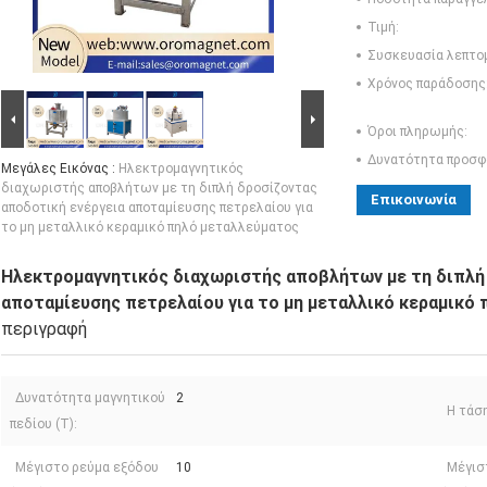
Τιμή:
Συσκευασία λεπτο
Χρόνος παράδοσης
Όροι πληρωμής:
Δυνατότητα προσφ
Μεγάλες Εικόνας :
Ηλεκτρομαγνητικός
διαχωριστής αποβλήτων με τη διπλή δροσίζοντας
Επικοινωνία
αποδοτική ενέργεια αποταμίευσης πετρελαίου για
το μη μεταλλικό κεραμικό πηλό μεταλλεύματος
Ηλεκτρομαγνητικός διαχωριστής αποβλήτων με τη διπλή
αποταμίευσης πετρελαίου για το μη μεταλλικό κεραμικό
περιγραφή
Δυνατότητα μαγνητικού
2
Η τάση
πεδίου (T):
Μέγιστο ρεύμα εξόδου
10
Μέγισ