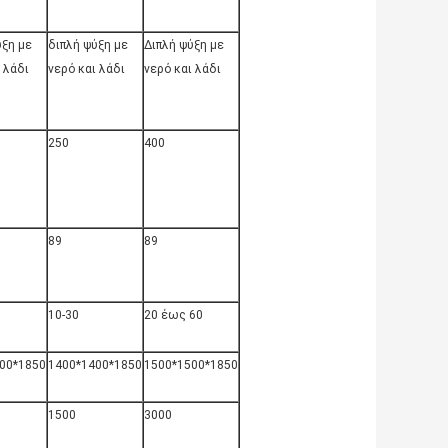
ύξη με
διπλή ψύξη με
Διπλή ψύξη με
 λάδι
νερό και λάδι
νερό και λάδι
250
400
89
89
10-30
20 έως 60
00*1850
1400*1400*1850
1500*1500*1850
1500
3000