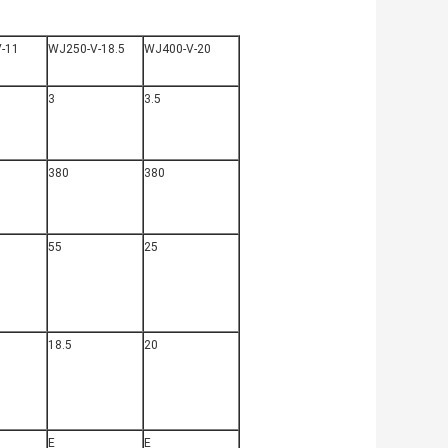
-11
WJ250-V-18.5
WJ400-V-20
3
3.5
380
380
55
25
18.5
20
Ε
Ε