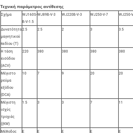
Τεχνική παράμετρος αντίθεσης
Σχήμα
WJ160S-
WJ89B-V-3
WJ220B-V-3
WJ250-V-7
WJ250-V
B-V-1.5
Δυνατότητα
2.5
2.5
2
3
3.5
μαγνητικού
πεδίου (T)
Η τάση
220
380
380
380
380
εισόδου
(ACV)
Μέγιστο
10
7
9
20
20
ρεύμα
εξόδου
(DCA)
Μέγιστη
1.5
3
3
7
11
ισχύς
τροχιάς
((KW)
Μέθοδος
Ε
Ε
Ε
Ε
Ε