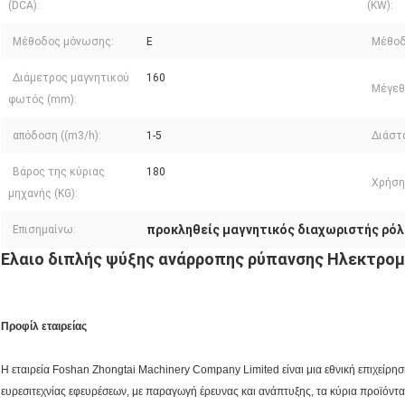
(DCA):
(KW):
Μέθοδος μόνωσης:
Ε
Μέθοδ
Διάμετρος μαγνητικού
160
Μέγεθ
φωτός (mm):
απόδοση ((m3/h):
1-5
Διάστα
Βάρος της κύριας
180
Χρήση
μηχανής (KG):
προκληθείς μαγνητικός διαχωριστής ρό
Επισημαίνω:
Ελαιο διπλής ψύξης ανάρροπης ρύπανσης Ηλεκτρομ
Προφίλ εταιρείας
Η εταιρεία Foshan Zhongtai Machinery Company Limited είναι μια εθνική επιχείρη
ευρεσιτεχνίας εφευρέσεων, με παραγωγή έρευνας και ανάπτυξης, τα κύρια προϊόντα 