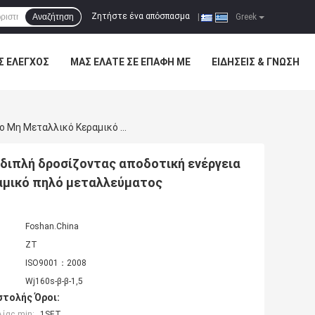
Ζητήστε ένα απόσπασμα
Αναζήτηση
|
Greek
Σ ΈΛΕΓΧΟΣ
ΜΑΣ ΕΛΆΤΕ ΣΕ ΕΠΑΦΉ ΜΕ
ΕΙΔΉΣΕΙΣ & ΓΝΏΣΗ
Ηλεκτρομαγνητικός Διαχωριστής Αποβλήτων Με Τη Διπλή Δροσίζοντας Αποδοτική Ενέργεια Αποταμίευσης Πετρελαίου Για Το Μη Μεταλλικό Κεραμικό Πηλό Μεταλλεύματος
διπλή δροσίζοντας αποδοτική ενέργεια
ραμικό πηλό μεταλλεύματος
Foshan.China
ZT
ISO9001：2008
Wj160s-β-β-1,5
τολής Όροι:
ίας min:
1SET