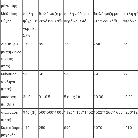
μόνωσης
Μέθοδος
διπλή
διπλή ψύξη με
διπλή ψύξη με
διπλή ψύξη με
διπλή ψ
ψύξης
ψύξη με
νερό και λάδι
νερό και λάδι
νερό και λάδι
νερό και
νερό και
λάδι
Διάμετρος
160
89
220
250
250
μαγνητικού
φωτός
(mm)
Μέγεθος
50
50
50
89
89
σωλήνα
((mm)
απόδοση
3-10
0.1-0.5
5 έως 10
10-30
10-30
((m3/h)
διάσταση
946 ((Η)
500*500*1000
1326*1167*1452
1522*1260*1608
1200*12
((mm)
Κύριο βάρος
180
250
800
1070
1210
μηχανής