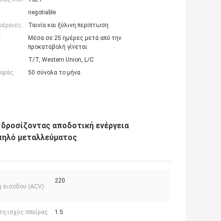
negotiable
μέρειες:
Ταινία και ξύλινη περίπτωση
:
Μέσα σε 25 ημέρες μετά από την
προκαταβολή γίνεται
T/T, Western Union, L/C
οράς:
50 σύνολα το μήνα
 δροσίζοντας αποδοτική ενέργεια
 πηλό μεταλλεύματος
220
 εισόδου (ACV):
τη ισχύς σπείρας
1.5