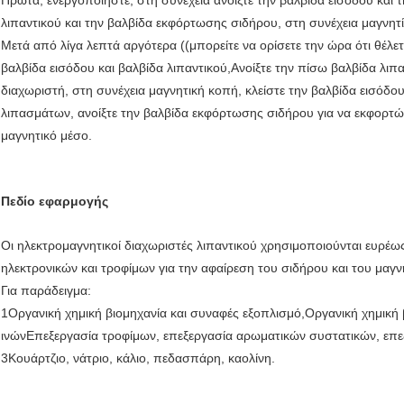
λιπαντικού και την βαλβίδα εκφόρτωσης σιδήρου, στη συνέχεια μαγνητί
Μετά από λίγα λεπτά αργότερα ((μπορείτε να ορίσετε την ώρα ότι θέλετ
βαλβίδα εισόδου και βαλβίδα λιπαντικού,Ανοίξτε την πίσω βαλβίδα λι
διαχωριστή, στη συνέχεια μαγνητική κοπή, κλείστε την βαλβίδα εισόδο
λιπασμάτων, ανοίξτε την βαλβίδα εκφόρτωσης σιδήρου για να εκφορτώ
μαγνητικό μέσο.
Πεδίο εφαρμογής
Οι ηλεκτρομαγνητικοί διαχωριστές λιπαντικού χρησιμοποιούνται ευρέως
ηλεκτρονικών και τροφίμων για την αφαίρεση του σιδήρου και του μαγν
Για παράδειγμα:
1Οργανική χημική βιομηχανία και συναφές εξοπλισμό,Οργανική χημική 
ινώνΕπεξεργασία τροφίμων, επεξεργασία αρωματικών συστατικών, επεξ
3Κουάρτζιο, νάτριο, κάλιο, πεδασπάρη, καολίνη.