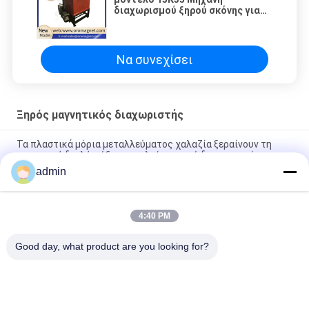
διαχωρισμού ξηρού σκόνης για
σιδηρομεταλλεύματα
Να συνεχίσει
Ξηρός μαγνητικός διαχωριστής
Τα πλαστικά μόρια μεταλλεύματος χαλαζία ξεραίνουν τη
μαγνητική διπλή ψύξη πετρελαίου νερού διαχωριστών
admin
2.5Τ ξηρός βιομηχανικός μαγνητικός διαχωριστής υψηλής
έντασης για σκόνη λεπτού μετάλλου
4:40 PM
Σκονών υψηλής έντασης μαγνητικός διαχωριστών μόνος
καθαρός τύπων μηχανών ξηρός
Good day, what product are you looking for?
Λαϊκή κατηγορία
Όλα