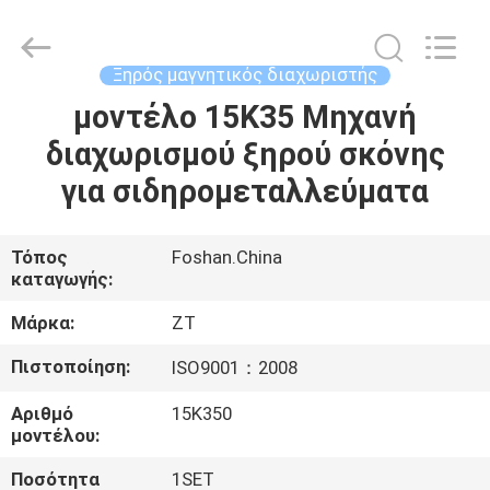
Foshan
Zhongtai
Machinery
Co.,
Ltd..
Ξηρός μαγνητικός διαχωριστής
All
Rights
Reserved.
μοντέλο 15K35 Μηχανή
ΣΠΊΤΙ
διαχωρισμού ξηρού σκόνης
ΠΡΟΪΌΝΤΑ
για σιδηρομεταλλεύματα
ΠΕΡΊΠΟΥ
Τόπος
Foshan.China
καταγωγής:
ΕΜΕΊΣ
Μάρκα:
ZT
ΓΎΡΟΣ
Πιστοποίηση:
ISO9001：2008
ΕΡΓΟΣΤΑΣΊΩΝ
Αριθμό
15Κ350
μοντέλου:
ΠΟΙΟΤΙΚΌΣ
Ποσότητα
1SET