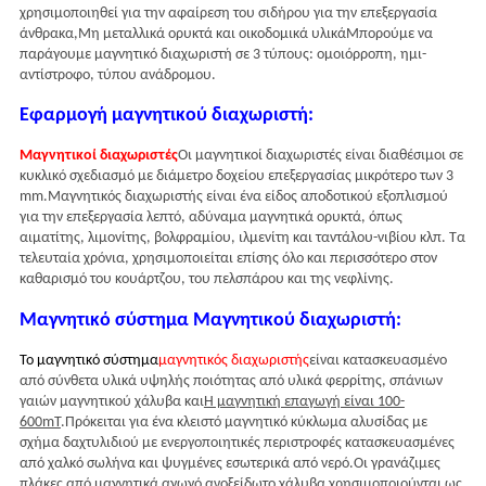
χρησιμοποιηθεί για την αφαίρεση του σιδήρου για την επεξεργασία
άνθρακα,Μη μεταλλικά ορυκτά και οικοδομικά υλικάΜπορούμε να
παράγουμε μαγνητικό διαχωριστή σε 3 τύπους: ομοιόρροπη, ημι-
αντίστροφο, τύπου ανάδρομου.
Εφαρμογή μαγνητικού διαχωριστή:
Μαγνητικοί διαχωριστές
Οι μαγνητικοί διαχωριστές είναι διαθέσιμοι σε
κυκλικό σχεδιασμό με διάμετρο δοχείου επεξεργασίας μικρότερο των 3
mm.Μαγνητικός διαχωριστής είναι ένα είδος αποδοτικού εξοπλισμού
για την επεξεργασία λεπτό, αδύναμα μαγνητικά ορυκτά, όπως
αιματίτης, λιμονίτης, βολφραμίου, ιλμενίτη και ταντάλου-νιβίου κλπ. Τα
τελευταία χρόνια, χρησιμοποιείται επίσης όλο και περισσότερο στον
καθαρισμό του κουάρτζου, του πελσπάρου και της νεφλίνης.
Μαγνητικό σύστημα Μαγνητικού διαχωριστή:
Το μαγνητικό σύστημα
μαγνητικός διαχωριστής
είναι κατασκευασμένο
από σύνθετα υλικά υψηλής ποιότητας από υλικά φερρίτης, σπάνιων
γαιών μαγνητικού χάλυβα και
Η μαγνητική επαγωγή είναι 100-
600mT
.
Πρόκειται για ένα κλειστό μαγνητικό κύκλωμα αλυσίδας με
σχήμα δαχτυλιδιού με ενεργοποιητικές περιστροφές κατασκευασμένες
από χαλκό σωλήνα και ψυγμένες εσωτερικά από νερό.Οι γρανάζιμες
πλάκες από μαγνητικά αγωγό ανοξείδωτο χάλυβα χρησιμοποιούνται ως