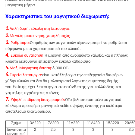
μαγνητική μήτρα.
Χαρακτηριστικά του μαγνητικού διαχωριστή:
1.
Απλή δομή, εύκολη στη λειτουργία.
2.
Μεγάλη μετακίνηση, χαμηλή ισχύς
3.
Ρυθμίσιμο:
Ο αριθμός των μαγνητικών αξόνων μπορεί να ρυθμίζεται
σύμφωνα με τα χαρακτηριστικά του υλικού.
4.
Εύκολη συντήρηση:
Η μηχανή από ανοξείδωτο χάλυβα και η πλήρως
κλειστή λειτουργία επιτρέπουν εύκολο καθαρισμό.
5.
Μαξ. Μαγνητική ένταση:
8,000 OE·
6.
Ευρεία λειτουργία:
είναι κατάλληλο για την επεξεργασία διαφόρων
χύδην υλικών και δεν θα μπλοκαριστεί λόγω της συμπαγής δομής
Επίσης έχει λειτουργία αποσύνθεσης για κολλώδεις και
του.
χαμηλής υγρότητας σκόνες.
7.
Υψηλή επίδραση διαχωρισμού:
Ο
Το βελτιστοποιημένο μαγνητικό
κύκλωμα προσφέρει μαγνητικό πεδίο υψηλής έντασης για καλύτερο
αποτέλεσμα διαχωρισμού.
Σχήμα
3Α220
7Α300
11Α220
11Α430
15Α220
20Α6
Δυνατότητα
2
2.5
3
3
3
3.5
μαγνητικού