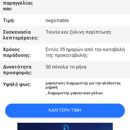
ΈΛΕΓΧΟΣ
παραγγελίας
min:
Τιμή:
negotiable
ΜΑΣ
ΕΛΆΤΕ
Συσκευασία
Ταινία και ξύλινη περίπτωση
λεπτομέρειες:
ΣΕ
Χρόνος
Εντός 35 ημερών από την καταβολή
ΕΠΑΦΉ
παράδοσης:
της προκαταβολής
ΜΕ
Δυνατότητα
50 σύνολα το μήνα
προσφοράς:
ΕΙΔΉΣΕΙΣ
Υψηλό φως:
μαγνητικός διαχωριστής για την αλέθοντας
μηχανή
&
,
διαχωριστής μαγνητικών ρόλων
ΓΝΏΣΗ
ΚΑΛΎΤΕΡΗ ΤΙΜΉ
ΠΕΡΙΠΤΏΣΕΙΣ