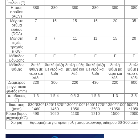
πεδίου (T)
Η τάση
380
380
380
380
380
380
εισόδου
(ACV)
Μέγιστο
7
15
15
15
20
35
ρεύμα
εξόδου
(DCA)
Μέγιστη
3
7
11
11
15
20
ισχύς
τροχιάς
((KW)
Μέθοδος
Ε
Ε
Ε
Ε
Ε
Ε
μόνωσης
Μέθοδος
διπλή
διπλή ψύξη
διπλή ψύξη
διπλή ψύξη
διπλή
διπλ
ψύξης
ψύξη με
με νερό και
με νερό και
με νερό και
ψύξη με
ψύξη 
νερό και
λάδι
λάδι
λάδι
νερό και
νερό κ
λάδι
λάδι
λάδι
Διάμετρος
220
300
220
430
220
600
μαγνητικού
φωτός (mm)
αποδόσεις
1-3
1.5-4
0.5-3
1.5-6
1-3
3-8
(Τ)
διάσταση
830*830*
1320*1320*
1300*1100*
1600*1720*
1350*1100
1500*1
((mm)
1460
1450
1850
2500
*1850
*185
Κύριο βάρος
490
1020
1130
1210
1500
200
μηχανής
(KG)
Χρήση
Εφαρμόζεται για πρώτη ύλη απομάκρυνσης σιδήρου 60-300 ματ