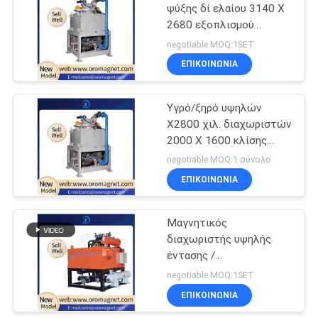
ψύξης δί ελαίου 3140 X
2680 εξοπλισμού
86
χωρισμού υψηλής
negotiable MOQ:1SET
αποδοτικότητας
Μόνιμος
ΕΠΙΚΟΙΝΩΝΊΑ
μαγνητικός
Υγρό/ξηρό υψηλών
διαχωριστής
X2800 χιλ. διαχωριστών
2000 X 1600 κλίσης
σκονών σιδήρου
negotiable MOQ:1 σύνολο
μαγνητικών
ΕΠΙΚΟΙΝΩΝΊΑ
20
Μαγνητικός
Μαγνητικός
διαχωριστής υψηλής
διαχωριστής
έντασης /
ζωνών
ηλεκτρομαγνητικός
negotiable MOQ:1SET
διαχωριστής ιλύων για
ΕΠΙΚΟΙΝΩΝΊΑ
μεταφορέων
χαολίνο φελντσπάρ