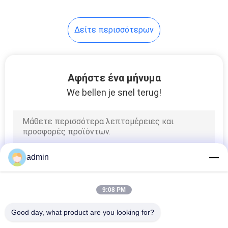
κουαρτς
8
Δείτε περισσότερων
μαγνητικός
διαχωριστής
τυμπάνων
Αφήστε ένα μήνυμα
We bellen je snel terug!
1
Μαγνητικός
admin
διαχωριστής
Overband
9:08 PM
Good day, what product are you looking for?