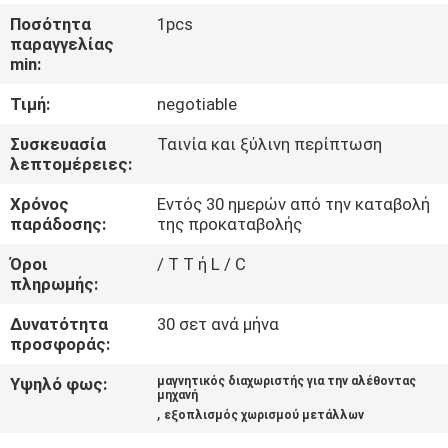
ΈΛΕΓΧΟΣ
Ποσότητα
1pcs
παραγγελίας
min:
ΜΑΣ
Τιμή:
negotiable
ΕΛΆΤΕ
ΣΕ
Συσκευασία
Ταινία και ξύλινη περίπτωση
λεπτομέρειες:
ΕΠΑΦΉ
Χρόνος
Εντός 30 ημερών από την καταβολή
ΜΕ
παράδοσης:
της προκαταβολής
Όροι
/ T T ή L / C
ΕΙΔΉΣΕΙΣ
πληρωμής:
&
Δυνατότητα
30 σετ ανά μήνα
ΓΝΏΣΗ
προσφοράς:
Υψηλό φως:
μαγνητικός διαχωριστής για την αλέθοντας
μηχανή
ΠΕΡΙΠΤΏΣΕΙΣ
,
εξοπλισμός χωρισμού μετάλλων