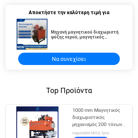
Αποκτήστε την καλύτερη τιμή για
Μηχανή μαγνητικού διαχωριστή
ψύξης νερού, μαγνητικός
διαχωριστής υψηλής κλίσης
Να συνεχίσει
Top Προϊόντα
1000 mm Μαγνητικός
διαχωριστικός
μηχανισμός 200 τόνων
380VAC Μαγνητικός
negotiable MOQ:1pcs