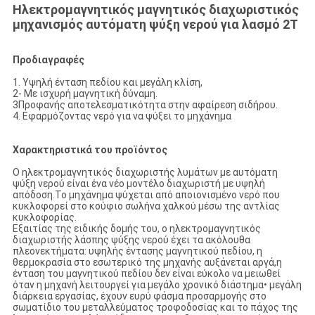
Ηλεκτρομαγνητικός μαγνητικός διαχωριστικός
μηχανισμός αυτόματη ψύξη νερού για λασμό 2T
Προδιαγραφές
1. Υψηλή ένταση πεδίου και μεγάλη κλίση,
2- Με ισχυρή μαγνητική δύναμη.
3Προφανής αποτελεσματικότητα στην αφαίρεση σιδήρου.
4. Εφαρμόζοντας νερό για να ψύξει το μηχάνημα
Χαρακτηριστικά του προϊόντος
Ο ηλεκτρομαγνητικός διαχωριστής λυμάτων με αυτόματη
ψύξη νερού είναι ένα νέο μοντέλο διαχωριστή με υψηλή
απόδοση.Το μηχάνημα ψύχεται από αποιονισμένο νερό που
κυκλοφορεί στο κούφιο σωλήνα χαλκού μέσω της αντλίας
κυκλοφορίας.
Εξαιτίας της ειδικής δομής του, ο ηλεκτρομαγνητικός
διαχωριστής λάσπης ψύξης νερού έχει τα ακόλουθα
πλεονεκτήματα: υψηλής έντασης μαγνητικού πεδίου, η
θερμοκρασία στο εσωτερικό της μηχανής αυξάνεται αργά,η
ένταση του μαγνητικού πεδίου δεν είναι εύκολο να μειωθεί
όταν η μηχανή λειτουργεί για μεγάλο χρονικό διάστημα• μεγάλη
διάρκεια εργασίας, έχουν ευρύ φάσμα προσαρμογής στο
σωματίδιο του μεταλλεύματος τροφοδοσίας και το πάχος της