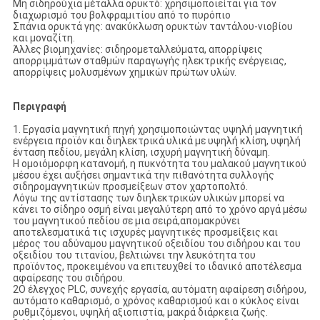
Μη σιδηρούχια μέταλλα ορυκτό: χρησιμοποιείται για τον
διαχωρισμό του βολφραμιτίου από το πυρόπιο
Σπάνια ορυκτά γης: ανακύκλωση ορυκτών ταντάλου-νιοβίου
και μοναζίτη.
Άλλες βιομηχανίες: σιδηρομεταλλεύματα, απορρίψεις
απορριμμάτων σταθμών παραγωγής ηλεκτρικής ενέργειας,
απορρίψεις μολυσμένων χημικών πρώτων υλών.
Περιγραφή
1. Εργασία μαγνητική πηγή χρησιμοποιώντας υψηλή μαγνητική
ενέργεια προϊόν και διηλεκτρικά υλικά με υψηλή κλίση, υψηλή
ένταση πεδίου, μεγάλη κλίση, ισχυρή μαγνητική δύναμη.
Η ομοιόμορφη κατανομή, η πυκνότητα του μαλακού μαγνητικού
μέσου έχει αυξήσει σημαντικά την πιθανότητα συλλογής
σιδηρομαγνητικών προσμείξεων στον χαρτοπολτό.
Λόγω της αντίστασης των διηλεκτρικών υλικών μπορεί να
κάνει το σίδηρο οσμή είναι μεγαλύτερη από το χρόνο αργά μέσω
του μαγνητικού πεδίου σε μια σειρά,απομακρύνει
αποτελεσματικά τις ισχυρές μαγνητικές προσμείξεις και
μέρος του αδύναμου μαγνητικού οξειδίου του σιδήρου και του
οξειδίου του τιτανίου, βελτιώνει την λευκότητα του
προϊόντος, προκειμένου να επιτευχθεί το ιδανικό αποτέλεσμα
αφαίρεσης του σιδήρου.
2Ο έλεγχος PLC, συνεχής εργασία, αυτόματη αφαίρεση σιδήρου,
αυτόματο καθαρισμό, ο χρόνος καθαρισμού και ο κύκλος είναι
ρυθμιζόμενοι, υψηλή αξιοπιστία, μακρά διάρκεια ζωής.