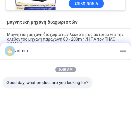
διαχωριστικός
ΕΠΙΚΟΙΝΩΝΊΑ
μηχανισμός
μαγνητική μηχανή διαχωριστών
Μαγνητική μηχανή διαχωριστών λευκότητας αστρίου για την
αλέθοντας μηχανή παραγωγή 83 - 200m ³ /H ΓΙΑ τον ΠΗΛΌ
CRAMIC
admin
Μεταφορέας ζώνης Σιδηρομεταλλεύματος
Ηλεκτρομαγνητικός μηχανισμός διαχωρισμού κυλίνδρων
9:46 AM
Μηχανή διαχωριστών μαγνητών υψηλής ικανότητας
διαδικασίας αστρίου 50000 Gauss διευθετήσιμη
Good day, what product are you looking for?
Λαϊκή κατηγορία
Όλα
Μαγνητική Μηχανή 
Μαγνητικός 
Διαχωριστών
Εξοπλισμός 
Χωρισμού
Μεγάλη Κλίση 
Ηλεκτρομαγνητικός 