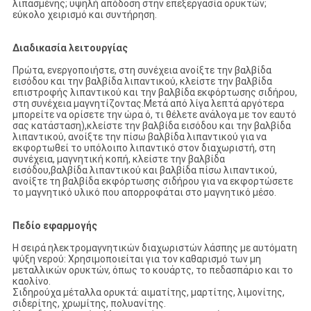
λιπασμένης; υψηλή απόδοση στην επεξεργασία ορυκτών;
εύκολο χειρισμό και συντήρηση.
Διαδικασία λειτουργίας
Πρώτα, ενεργοποιήστε, στη συνέχεια ανοίξτε την βαλβίδα
εισόδου και την βαλβίδα λιπαντικού, κλείστε την βαλβίδα
επιστροφής λιπαντικού και την βαλβίδα εκφόρτωσης σιδήρου,
στη συνέχεια μαγνητίζοντας.Μετά από λίγα λεπτά αργότερα
μπορείτε να ορίσετε την ώρα ό, τι θέλετε ανάλογα με τον εαυτό
σας κατάσταση),κλείστε την βαλβίδα εισόδου και την βαλβίδα
λιπαντικού, ανοίξτε την πίσω βαλβίδα λιπαντικού για να
εκφορτωθεί το υπόλοιπο λιπαντικό στον διαχωριστή, στη
συνέχεια, μαγνητική κοπή, κλείστε την βαλβίδα
εισόδου,βαλβίδα λιπαντικού και βαλβίδα πίσω λιπαντικού,
ανοίξτε τη βαλβίδα εκφόρτωσης σιδήρου για να εκφορτώσετε
το μαγνητικό υλικό που απορροφάται στο μαγνητικό μέσο.
Πεδίο εφαρμογής
Η σειρά ηλεκτρομαγνητικών διαχωριστών λάσπης με αυτόματη
ψύξη νερού: Χρησιμοποιείται για τον καθαρισμό των μη
μεταλλικών ορυκτών, όπως το κουάρτς, το πεδασπάριο και το
καολίνο.
Σιδηρούχα μέταλλα ορυκτά: αιματίτης, μαρτίτης, λιμονίτης,
σιδερίτης, χρωμίτης, πολυανίτης.