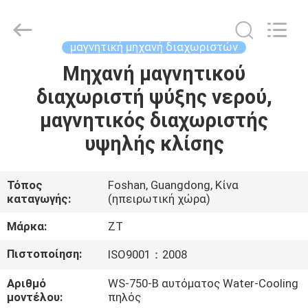
Foshan
Zhongtai
Machinery
Co.,
Ltd..
μαγνητική μηχανή διαχωριστών
All
Rights
Reserved.
Μηχανή μαγνητικού
ΣΠΊΤΙ
διαχωριστή ψύξης νερού,
ΠΡΟΪΌΝΤΑ
μαγνητικός διαχωριστής
υψηλής κλίσης
ΠΕΡΊΠΟΥ
ΕΜΕΊΣ
Τόπος
Foshan, Guangdong, Κίνα
καταγωγής:
(ηπειρωτική χώρα)
ΓΎΡΟΣ
Μάρκα:
ZT
ΕΡΓΟΣΤΑΣΊΩΝ
Πιστοποίηση:
ISO9001：2008
Αριθμό
WS-750-Β αυτόματος Water-Cooling
ΠΟΙΟΤΙΚΌΣ
μοντέλου:
πηλός